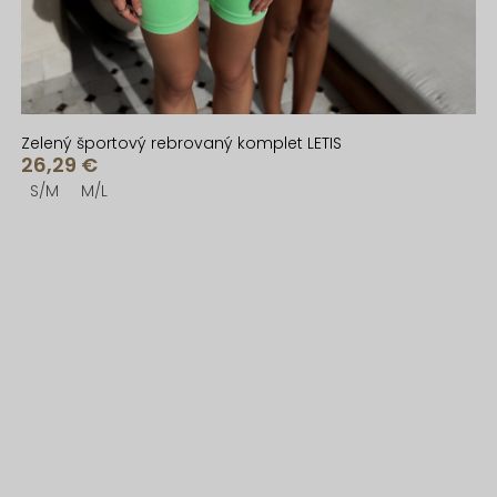
Zelený športový rebrovaný komplet LETIS
26,29 €
S/M
M/L