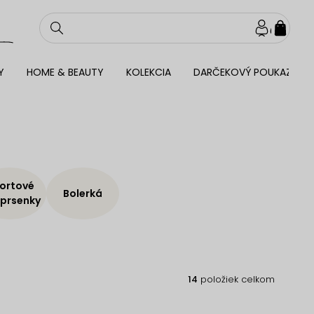
NÁKU
KOŠÍ
Y
HOME & BEAUTY
KOLEKCIA
DARČEKOVÝ POUKAZ
ortové
Bolerká
prsenky
14
položiek celkom