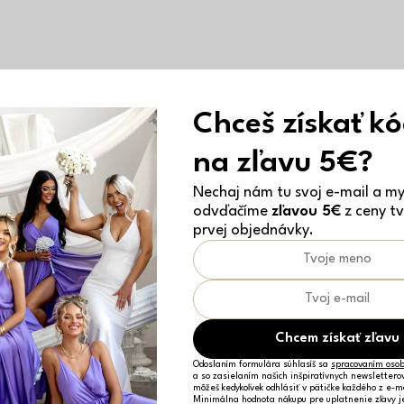
Chceš získať k
na zľavu 5€?
Nechaj nám tu svoj e-mail a my 
odvďačíme
zľavou 5€
z ceny tv
prvej objednávky.
Chcem získať zľavu
Odoslaním formulára súhlasíš sa
spracovaním osob
a so zasielaním našich inšpiratívnych newslettero
môžeš kedykoľvek odhlásiť v pätičke každého z e-m
Minimálna hodnota nákupu pre uplatnenie zľavy 