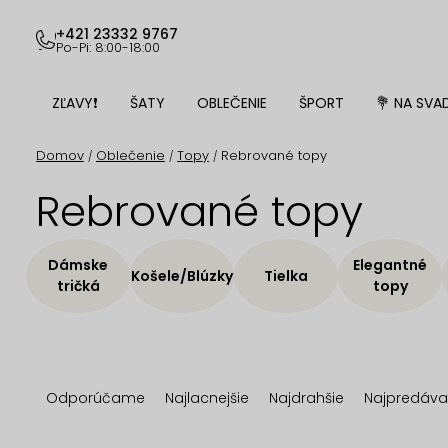
Prejsť
na
+421 23332 9767
Po-Pi: 8:00-18:00
obsah
ZĽAVY❗
ŠATY
OBLEČENIE
ŠPORT
💐 NA SVA
Domov
Oblečenie
Topy
Rebrované topy
/
/
/
Rebrované topy
Dámske
Elegantné
Košele/Blúzky
Tielka
tričká
topy
R
Odporúčame
Najlacnejšie
Najdrahšie
Najpredáva
a