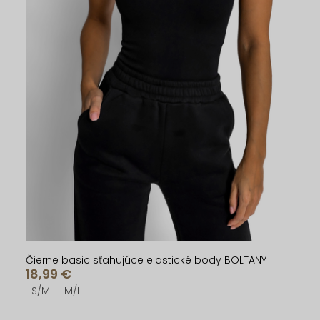
Čierne basic sťahujúce elastické body BOLTANY
18,99 €
S/M
M/L