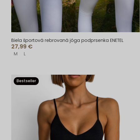
t
t
o
o
v
v
Biela športová rebrovaná jóga podprsenka ENETEL
27,99 €
M
L
Bestseller