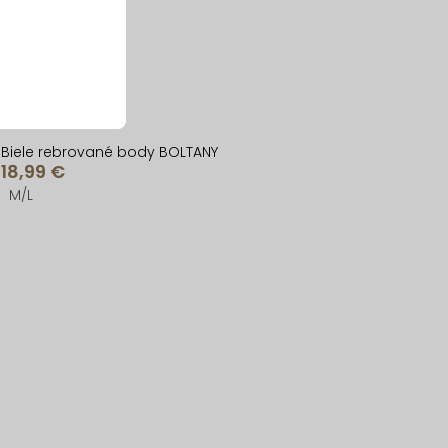
Biele rebrované body BOLTANY
18,99 €
M/L