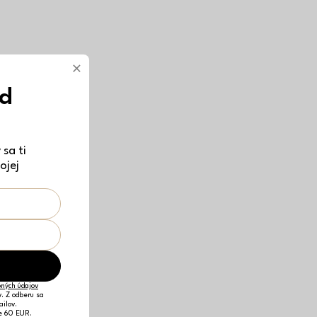
×
ód
sa ti
ojej
ných údajov
v. Z odberu sa
ailov.
je 60 EUR.