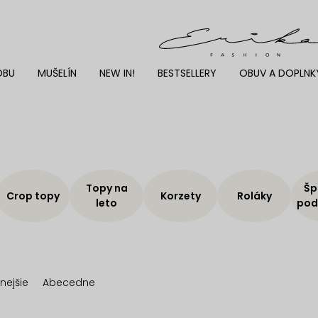
DBU
MUŠELÍN
NEW IN!
BESTSELLERY
OBUV A DOPLNK
Topy na
Šp
Crop topy
Korzety
Roláky
leto
pod
nejšie
Abecedne