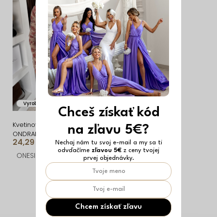
i
ý
e
p
p
i
r
s
o
p
d
r
u
o
Vyrobené v EÚ
k
d
Chceš získať kód
t
u
Kvetinový elegantný top
na zľavu 5€?
ONDRALIS
o
k
24,29 €
Nechaj nám tu svoj e-mail a my sa ti
odvďačíme
zľavou 5€
z ceny tvojej
v
t
ONESIZE
prvej objednávky.
o
O
v
v
l
Chcem získať zľavu
á
Z