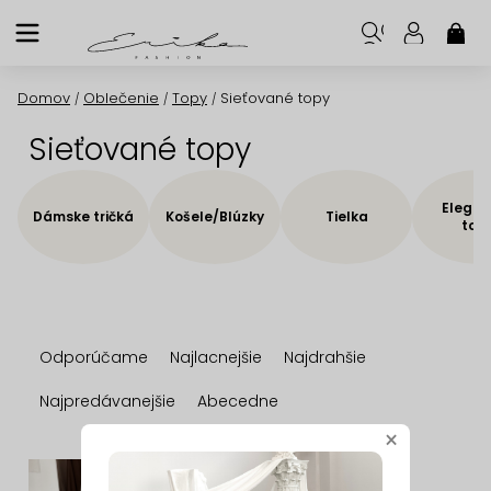
Prejsť
na
NÁK
KOŠ
obsah
Domov
Oblečenie
Topy
Sieťované topy
/
/
/
Sieťované topy
Elegan
Dámske tričká
Košele/Blúzky
Tielka
top
R
Odporúčame
Najlacnejšie
Najdrahšie
a
d
Najpredávanejšie
Abecedne
e
×
n
V