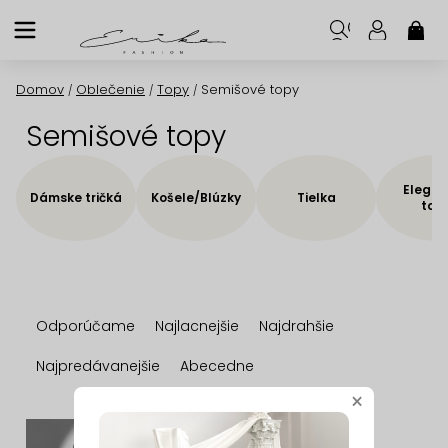
Prejsť
na
NÁK
KOŠ
obsah
Domov
Oblečenie
Topy
Semišové topy
/
/
/
Semišové topy
Elegan
Dámske tričká
Košele/Blúzky
Tielka
top
R
Odporúčame
Najlacnejšie
Najdrahšie
a
d
Najpredávanejšie
Abecedne
e
×
n
V