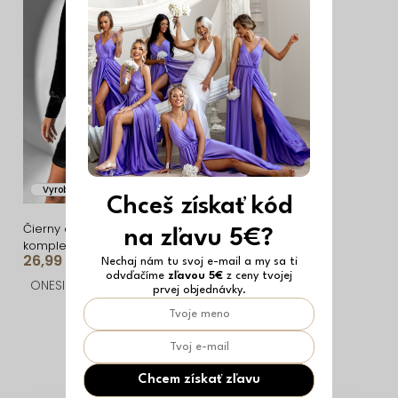
i
ý
e
p
p
i
r
s
o
p
d
r
u
o
Vyrobené v EÚ
k
d
Chceš získať kód
t
u
Čierny elegantný
na zľavu 5€?
komplet MARCEL
o
k
26,99 €
Nechaj nám tu svoj e-mail a my sa ti
odvďačíme
zľavou 5€
z ceny tvojej
v
t
ONESIZE
prvej objednávky.
o
O
v
v
l
Chcem získať zľavu
á
Z