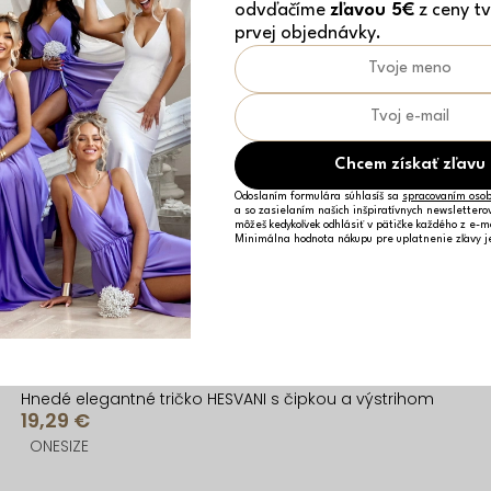
odvďačíme
zľavou 5€
z ceny tv
prvej objednávky.
Chcem získať zľavu
Odoslaním formulára súhlasíš sa
spracovaním osob
a so zasielaním našich inšpiratívnych newslettero
môžeš kedykoľvek odhlásiť v pätičke každého z e-m
Minimálna hodnota nákupu pre uplatnenie zľavy 
Hnedé elegantné tričko HESVANI s čipkou a výstrihom
19,29 €
ONESIZE