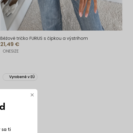
Béžové tričko FURIUS s čipkou a výstrihom
21,49 €
ONESIZE
Vyrobené v EÚ
×
ód
sa ti