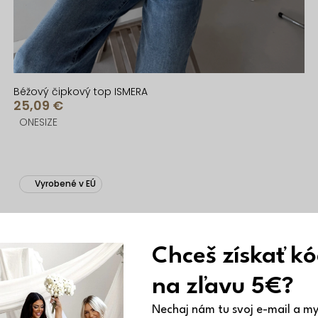
Béžový čipkový top ISMERA
25,09 €
ONESIZE
Vyrobené v EÚ
Chceš získať k
na zľavu 5€?
Nechaj nám tu svoj e-mail a my 