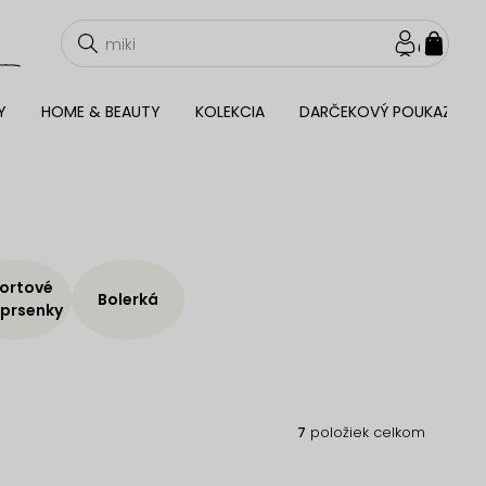
NÁKU
KOŠÍ
Y
HOME & BEAUTY
KOLEKCIA
DARČEKOVÝ POUKAZ
ortové
Bolerká
prsenky
7
položiek celkom