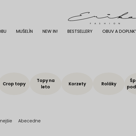
DBU
MUŠELÍN
NEW IN!
BESTSELLERY
OBUV A DOPLNK
Topy na
Šp
Crop topy
Korzety
Roláky
leto
pod
nejšie
Abecedne