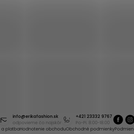
info
@
erikafashion.sk
+421 23332 9767
odpovieme čo najskôr
Po-Pi: 8:00-18:00
 a platba
Hodnotenie obchodu
Obchodné podmienky
Podmien