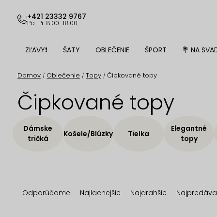
Prejsť
na
+421 23332 9767
Po-Pi: 8:00-18:00
obsah
ZĽAVY❗
ŠATY
OBLEČENIE
ŠPORT
💐 NA SVA
Domov
Oblečenie
Topy
Čipkované topy
/
/
/
Čipkované topy
Dámske
Elegantné
Košele/Blúzky
Tielka
tričká
topy
R
Odporúčame
Najlacnejšie
Najdrahšie
Najpredáva
a