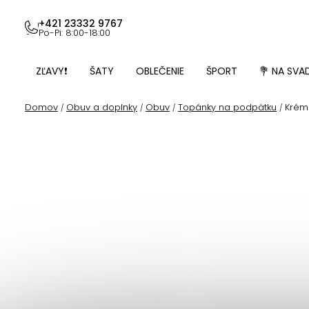
Prejsť
na
+421 23332 9767
Po-Pi: 8:00-18:00
obsah
ZĽAVY❗
ŠATY
OBLEČENIE
ŠPORT
💐 NA SVA
Domov
Obuv a doplnky
Obuv
Topánky na podpätku
Krémo
/
/
/
/