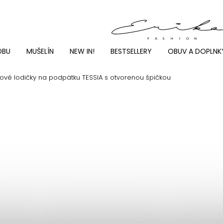
DBU
MUŠELÍN
NEW IN!
BESTSELLERY
OBUV A DOPLNK
vé lodičky na podpätku TESSIA s otvorenou špičkou