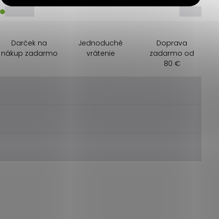
_____
_____
Darček na
Jednoduché
Doprava
nákup zadarmo
vrátenie
zadarmo od
80 €
________
________
________