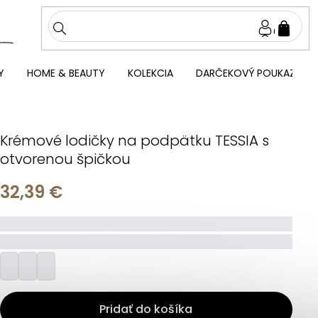
NÁKU
KOŠÍ
Y
HOME & BEAUTY
KOLEKCIA
DARČEKOVÝ POUKAZ
Krémové lodičky na podpätku TESSIA s
otvorenou špičkou
32,39 €
_____
_________
Pridať do košíka