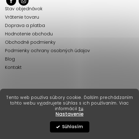
ä
Stav objednávok
t
Vrátenie tovaru
i
Doprava a platba
e
Hodnotenie obchodu
Obchodné podmienky
Podmienky ochrany osobných údajov
Blog
Kontakt
erikafashion.cz
Tento web používa súbory cookie. Ďalším prechádzaním
Copyright 2026
Erika Fashion
. Všetky práva vyhradené.
tohto webu vyjadrujete súhlas s ich používaním. Viac
Vytvoril Shoptet Premium
&
informácií
tu
.
Nastavenie
Súhlasím