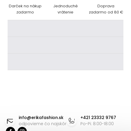
Darček na nákup
Jednoduché
Doprava
zadarmo
vrátenie
zadarmo od 80 €
________
________
________
Z
á
info
@
erikafashion.sk
+421 23332 9767
p
odpovieme čo najskôr
Po-Pi: 8:00-18:00