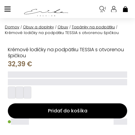
Prejsť
na
NÁK
KOŠ
obsah
Domov
Obuv a doplnky
Obuv
Topánky na podpätku
/
/
/
/
Krémové lodičky na podpätku TESSIA s otvorenou špičkou
Krémové lodičky na podpätku TESSIA s otvorenou
špičkou
32,39 €
_____
_________
Pridať do košíka
_____
_____