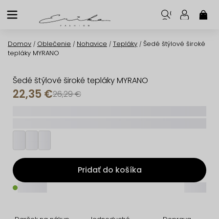
Prejsť
na
NÁK
KOŠ
obsah
Domov
Oblečenie
Nohavice
Tepláky
Šedé štýlové široké
/
/
/
/
tepláky MYRANO
Šedé štýlové široké tepláky MYRANO
22,35 €
26,29 €
_____
_________
Pridať do košíka
_____
_____