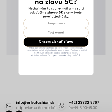
na zľavu 5€?
Nechaj nám tu svoj e-mail a my sa ti
odvďačíme
zľavou 5€
z ceny tvojej
prvej objednávky.
Chcem získať zľavu
Odoslaním formulára súhlasíš sa
spracovaním osobných údajov
a so zasielaním našich inšpiratívnych newsletterov. Z odberu sa môžeš
kedykoľvek odhlásiť v pätičke každého z e-mailov.
Minimálna hodnota nákupu pre uplatnenie zľavy je 60 EUR.
Z
á
info
@
erikafashion.sk
+421 23332 9767
p
odpovieme čo najskôr
Po-Pi: 8:00-18:00