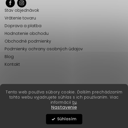
ä
Stav objednávok
t
Vrátenie tovaru
i
Doprava a platba
e
Hodnotenie obchodu
Obchodné podmienky
Podmienky ochrany osobných údajov
Blog
Kontakt
erikafashion.cz
Tento web používa súbory cookie. Ďalším prechádzaním
Copyright 2026
Erika Fashion
. Všetky práva vyhradené.
tohto webu vyjadrujete súhlas s ich používaním. Viac
Vytvoril Shoptet Premium
&
informácií
tu
.
Nastavenie
Súhlasím