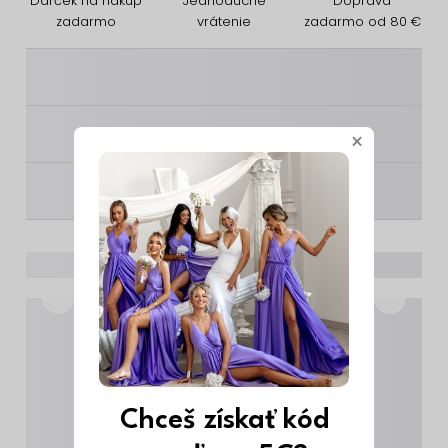
Darček na nákup
Jednoduché
Doprava
zadarmo
vrátenie
zadarmo od 80 €
________
________
×
________
Chceš získať kód