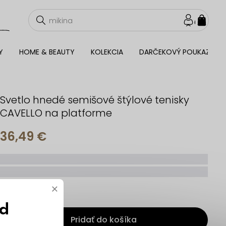
NÁKU
KOŠÍ
Y
HOME & BEAUTY
KOLEKCIA
DARČEKOVÝ POUKAZ
Svetlo hnedé semišové štýlové tenisky
CAVELLO na platforme
36,49 €
_____
_________
×
ód
Pridať do košíka