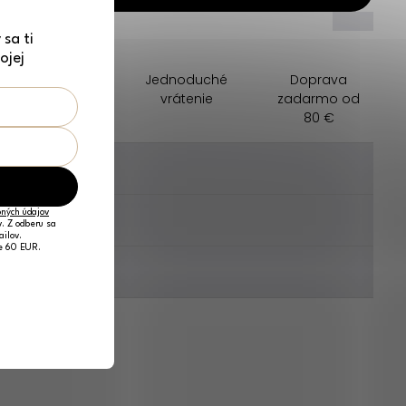
_____
_____
sa ti
ojej
Darček na
Jednoduché
Doprava
nákup zadarmo
vrátenie
zadarmo od
80 €
________
ných údajov
________
v. Z odberu sa
ailov.
je 60 EUR.
________