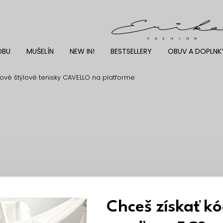
DBU
MUŠELÍN
NEW IN!
BESTSELLERY
OBUV A DOPLNK
ové štýlové tenisky CAVELLO na platforme
Chceš získať k