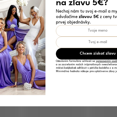
na zľavu 5€?
Nechaj nám tu svoj e-mail a my 
odvďačíme
zľavou 5€
z ceny tv
prvej objednávky.
Chcem získať zľavu
Odoslaním formulára súhlasíš sa
spracovaním osob
a so zasielaním našich inšpiratívnych newslettero
môžeš kedykoľvek odhlásiť v pätičke každého z e-m
Minimálna hodnota nákupu pre uplatnenie zľavy 