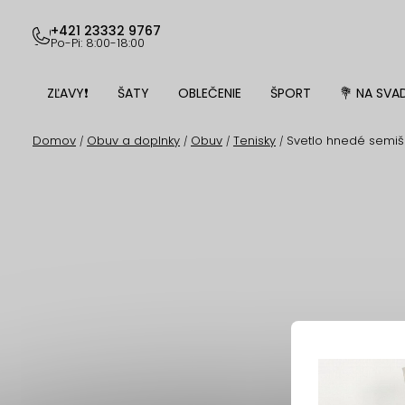
Prejsť
na
+421 23332 9767
Po-Pi: 8:00-18:00
obsah
ZĽAVY❗
ŠATY
OBLEČENIE
ŠPORT
💐 NA SVA
Domov
Obuv a doplnky
Obuv
Tenisky
Svetlo hnedé semiš
/
/
/
/