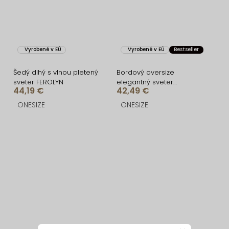
Vyrobené v EÚ
Vyrobené v EÚ
Bestseller
Šedý dlhý s vlnou pletený
Bordový oversize
sveter FEROLYN
elegantný sveter
44,19 €
42,49 €
ZARVONI s vlnou
ONESIZE
ONESIZE