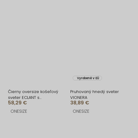
Vyrobené v EÚ
Čierny oversize košeľový
Pruhovaný hnedý sveter
sveter ECLANT s
VIONERA
58,29 €
38,89 €
gombíkmi
ONESIZE
ONESIZE