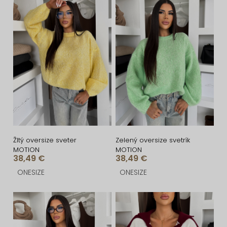
n
V
i
ý
e
p
p
i
r
s
o
p
d
r
u
o
k
d
t
u
Žltý oversize sveter
Zelený oversize svetrík
MOTION
MOTION
o
k
38,49 €
38,49 €
v
t
ONESIZE
ONESIZE
o
v