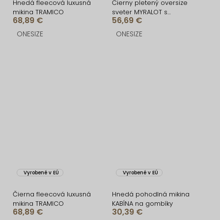
Hnedá fleecová luxusná
Čierny pletený oversize
mikina TRAMICO
sveter MYRALOT s
68,89 €
56,69 €
gombíkmi
ONESIZE
ONESIZE
Vyrobené v EÚ
Vyrobené v EÚ
Čierna fleecová luxusná
Hnedá pohodlná mikina
mikina TRAMICO
KABÍNA na gombíky
68,89 €
30,39 €