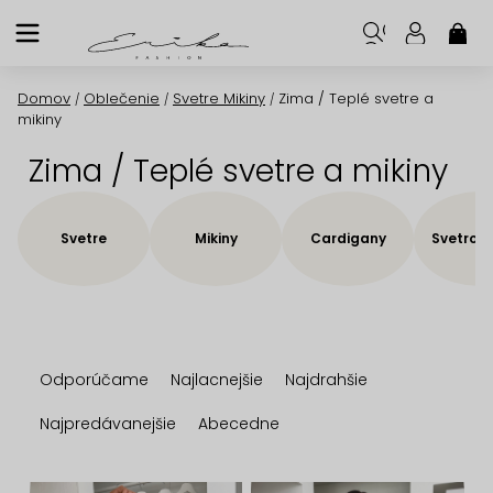
Prejsť
na
NÁK
KOŠ
obsah
Domov
Oblečenie
Svetre Mikiny
Zima / Teplé svetre a
/
/
/
mikiny
Zima / Teplé svetre a mikiny
Svetre
Mikiny
Cardigany
Svetrové
R
Odporúčame
Najlacnejšie
Najdrahšie
a
d
Najpredávanejšie
Abecedne
e