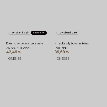
Vyrobené v EÚ
Bestseller
Vyrobené v EÚ
Krémový oversize sveter
Hnedá plyšová mikina
ZARVONI s vlnou
EVIONNE
42,49 €
39,69 €
ONESIZE
ONESIZE