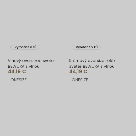
Vyrobené v EÚ
Vyrobené v EÚ
Vínový oversized sveter
Krémový oversize rolák
BELVURA s vlnou
sveter BELVURA s vlnou
44,19 €
44,19 €
ONESIZE
ONESIZE