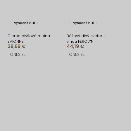
Vyrobené v EÚ
Vyrobené v EÚ
Čierna plyšová mikina
Béžový dlhý sveter s
EVIONNE
vlnou FEROLYN
39,69 €
44,19 €
ONESIZE
ONESIZE