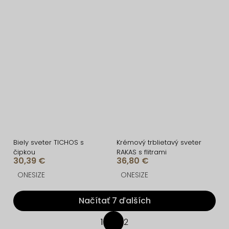
Biely sveter TICHOS s
Krémový trblietavý sveter
čipkou
RAKAS s flitrami
30,39 €
36,80 €
ONESIZE
ONESIZE
Načítať 7 ďalších
O
1
2
S