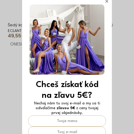
×
Šedý košeľový sveter
Sivý dlhý maxi svetrový
ECLANT s gombíkmi
kardigán TOMELIR
49,55 €
59,99 €
ONESIZE
ONESIZE
Chceš získať kód
na zľavu 5€?
Nechaj nám tu svoj e-mail a my sa ti
odvďačíme
zľavou 5€
z ceny tvojej
prvej objednávky.