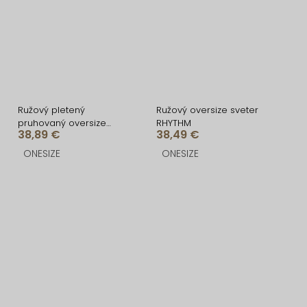
Ružový pletený
Ružový oversize sveter
pruhovaný oversize
RHYTHM
38,89 €
38,49 €
cardigan GRENTO
ONESIZE
ONESIZE