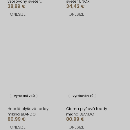
vzorovaný sveter
sveter LINOX
38,89 €
34,42 €
TUVONIX
ONESIZE
ONESIZE
Vyrobené v EÚ
Vyrobené v EÚ
Hnedá plyšová teddy
Čierna plyšová teddy
mikina BLANDO
mikina BLANDO
80,99 €
80,99 €
ONESIZE
ONESIZE