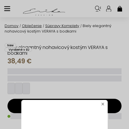
Prejsť
na
NÁK
KOŠ
obsah
Domov
Oblečenie
Súpravy Komplety
Biely elegantný
/
/
/
nohavicový kostým VERAYA s bodkami
New
Biely elegantný nohavicový kostým VERAYA s
Vyrobené v EÚ
bodkami
38,49 €
_____
_________
×
Pridať do košíka
_____
_____