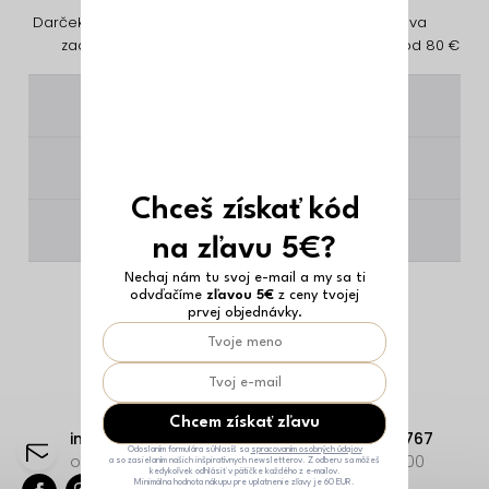
Darček na nákup
Jednoduché
Doprava
zadarmo
vrátenie
zadarmo od 80 €
________
________
Chceš získať kód
________
na zľavu 5€?
Nechaj nám tu svoj e-mail a my sa ti
odvďačíme
zľavou 5€
z ceny tvojej
prvej objednávky.
Z
Chcem získať zľavu
á
info
@
erikafashion.sk
+421 23332 9767
Odoslaním formulára súhlasíš sa
spracovaním osobných údajov
p
odpovieme čo najskôr
Po-Pi: 8:00-18:00
a so zasielaním našich inšpiratívnych newsletterov. Z odberu sa môžeš
kedykoľvek odhlásiť v pätičke každého z e-mailov.
Minimálna hodnota nákupu pre uplatnenie zľavy je 60 EUR.