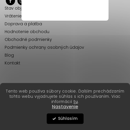
ä
Stav objednávok
t
Vrátenie tovaru
i
Doprava a platba
e
Hodnotenie obchodu
Obchodné podmienky
Podmienky ochrany osobných údajov
Blog
Kontakt
erikafashion.cz
Tento web používa súbory cookie. Ďalším prechádzaním
Copyright 2026
Erika Fashion
. Všetky práva vyhradené.
tohto webu vyjadrujete súhlas s ich používaním. Viac
Vytvoril Shoptet Premium
&
informácií
tu
.
Nastavenie
Súhlasím