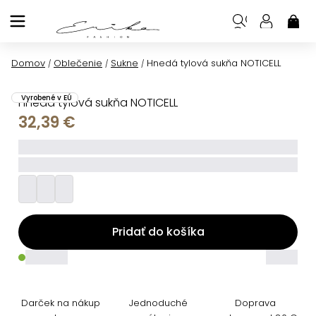
Prejsť
na
NÁK
KOŠ
obsah
Domov
Oblečenie
Sukne
Hnedá tylová sukňa NOTICELL
/
/
/
Vyrobené v EÚ
Hnedá tylová sukňa NOTICELL
32,39 €
_____
_________
Pridať do košíka
_____
_____
Darček na nákup
Jednoduché
Doprava