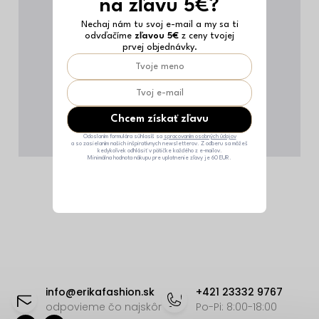
na zľavu 5€?
Nechaj nám tu svoj e-mail a my sa ti
odvďačíme
zľavou 5€
z ceny tvojej
prvej objednávky.
Chcem získať zľavu
Odoslaním formulára súhlasíš sa
spracovaním osobných údajov
a so zasielaním našich inšpiratívnych newsletterov. Z odberu sa môžeš
kedykoľvek odhlásiť v pätičke každého z e-mailov.
Minimálna hodnota nákupu pre uplatnenie zľavy je 60 EUR.
Z
á
info
@
erikafashion.sk
+421 23332 9767
p
odpovieme čo najskôr
Po-Pi: 8:00-18:00