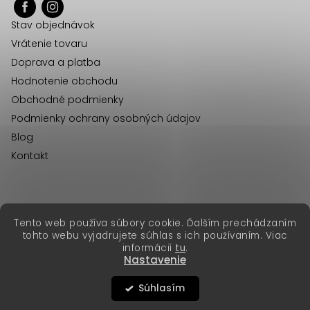
ä
Stav objednávok
t
Vrátenie tovaru
i
Doprava a platba
e
Hodnotenie obchodu
Obchodné podmienky
Podmienky ochrany osobných údajov
Blog
Kontakt
erikafashion.cz
Tento web používa súbory cookie. Ďalším prechádzaním
Copyright 2026
Erika Fashion
. Všetky práva vyhradené.
tohto webu vyjadrujete súhlas s ich používaním. Viac
Vytvoril Shoptet Premium
&
informácií
tu
.
Nastavenie
Súhlasím