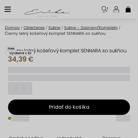
Prejsť
na
NÁK
KOŠ
obsah
Domov
Oblečenie
Sukne
Sukne - Súpravy/Komplety
/
/
/
/
Čierny letný košeľový komplet SENNARA so sukňou
New
Čierny letný košeľový komplet SENNARA so sukňou
Vyrobené v EÚ
34,39 €
_____
_________
Pridať do košíka
_____
_____