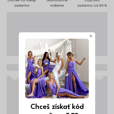
Darček na nákup
Jednoduché
Doprava
zadarmo
vrátenie
zadarmo od 80 €
________
________
×
________
Chceš získať kód