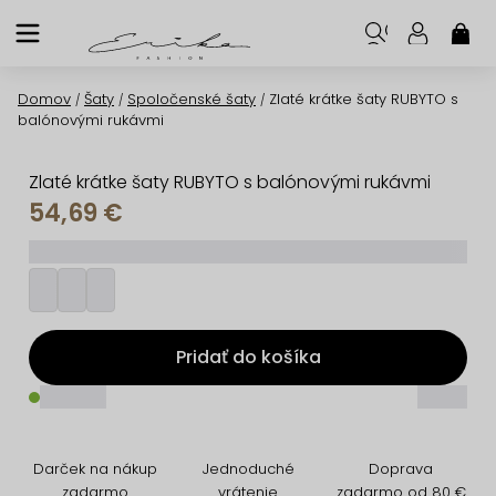
Prejsť
na
NÁK
KOŠ
obsah
Domov
Šaty
Spoločenské šaty
Zlaté krátke šaty RUBYTO s
/
/
/
balónovými rukávmi
Zlaté krátke šaty RUBYTO s balónovými rukávmi
54,69 €
_________
Pridať do košíka
_____
_____
Darček na nákup
Jednoduché
Doprava
zadarmo
vrátenie
zadarmo od 80 €