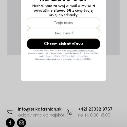
Nechaj nám tu svoj e-mail a my sa ti
odvďačíme
zľavou 5€
z ceny tvojej
prvej objednávky.
Chcem získať zľavu
Odoslaním formulára súhlasíš sa
spracovaním osobných údajov
a so zasielaním našich inšpiratívnych newsletterov. Z odberu sa môžeš
kedykoľvek odhlásiť v pätičke každého z e-mailov.
Minimálna hodnota nákupu pre uplatnenie zľavy je 60 EUR.
Z
á
info
@
erikafashion.sk
+421 23332 9767
p
odpovieme čo najskôr
Po-Pi: 8:00-18:00
ä