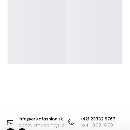
Z
á
info
@
erikafashion.sk
+421 23332 9767
p
odpovieme čo najskôr
Po-Pi: 8:00-18:00