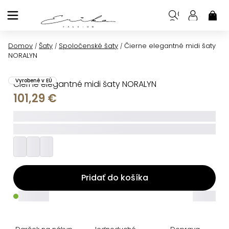
Prejsť
na
NÁK
KOŠ
obsah
Domov
Šaty
Spoločenské šaty
Čierne elegantné midi šaty
/
/
/
NORALYN
Vyrobené v EÚ
Čierne elegantné midi šaty NORALYN
101,29 €
_____
_________
Pridať do košíka
_____
_____