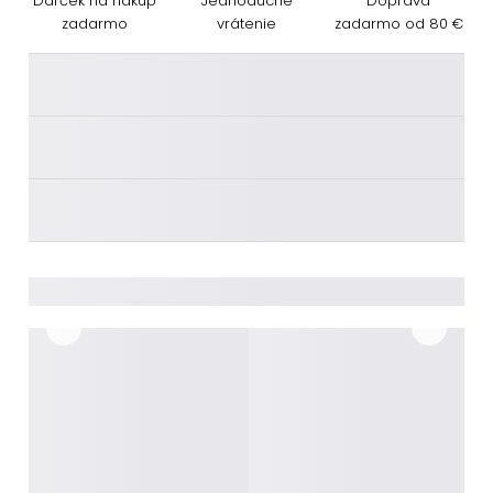
Darček na nákup
Jednoduché
Doprava
zadarmo
vrátenie
zadarmo od 80 €
________
________
________