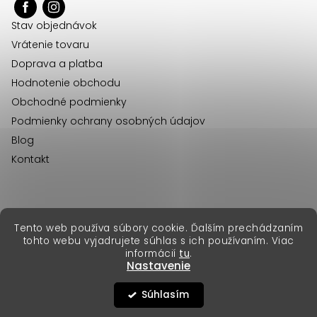
ä
Stav objednávok
t
Vrátenie tovaru
i
Doprava a platba
e
Hodnotenie obchodu
Obchodné podmienky
Podmienky ochrany osobných údajov
Blog
Kontakt
erikafashion.cz
Tento web používa súbory cookie. Ďalším prechádzaním
Copyright 2026
Erika Fashion
. Všetky práva vyhradené.
tohto webu vyjadrujete súhlas s ich používaním. Viac
Vytvoril Shoptet Premium
&
informácií
tu
.
Nastavenie
Súhlasím