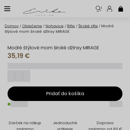
Prejsť
na
NÁK
KOŠ
obsah
Domov
Oblečenie
Nohavice
Rifle
Široké rifle
Modré
/
/
/
/
/
štýlové mom široké džínsy MIRAGE
Modré štýlové mom široké džínsy MIRAGE
35,19 €
_________
Pridať do košíka
_____
_____
Darček na nákup
Jednoduché
Doprava
zadarmo
vrátenie
zadarmo od 80 €