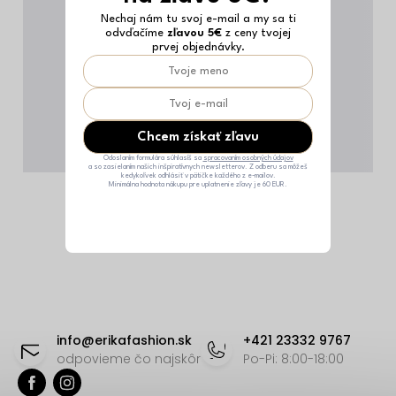
Nechaj nám tu svoj e-mail a my sa ti
odvďačíme
zľavou 5€
z ceny tvojej
prvej objednávky.
Chcem získať zľavu
Odoslaním formulára súhlasíš sa
spracovaním osobných údajov
a so zasielaním našich inšpiratívnych newsletterov. Z odberu sa môžeš
kedykoľvek odhlásiť v pätičke každého z e-mailov.
Minimálna hodnota nákupu pre uplatnenie zľavy je 60 EUR.
Z
á
info
@
erikafashion.sk
+421 23332 9767
p
odpovieme čo najskôr
Po-Pi: 8:00-18:00
ä