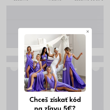
________
________
×
________
Chceš získať kód
na zľavu 5€?