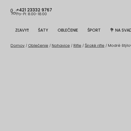
Prejsť
na
+421 23332 9767
Po-Pi: 8:00-18:00
obsah
ZĽAVY❗
ŠATY
OBLEČENIE
ŠPORT
💐 NA SVA
Domov
Oblečenie
Nohavice
Rifle
Široké rifle
Modré štýlo
/
/
/
/
/