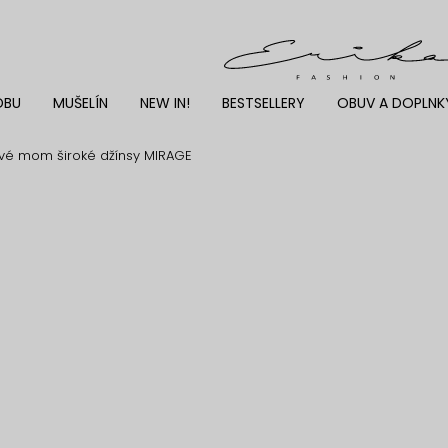
DBU
MUŠELÍN
NEW IN!
BESTSELLERY
OBUV A DOPLNK
vé mom široké džínsy MIRAGE