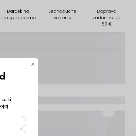
Darček na
Jednoduché
Doprava
nákup zadarmo
vrátenie
zadarmo od
80 €
________
________
×
ód
________
sa ti
ojej