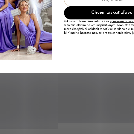
Chcem získať zľavu
Odoslaním formulára súhlasíš sa
spracovaním osob
a so zasielaním našich inšpiratívnych newslettero
môžeš kedykoľvek odhlásiť v pätičke každého z e-m
Minimálna hodnota nákupu pre uplatnenie zľavy 