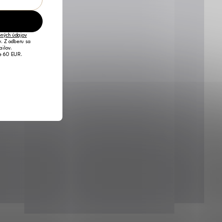
ných údajov
v. Z odberu sa
ailov.
je 60 EUR.