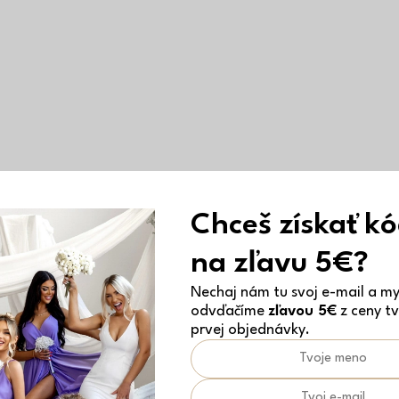
Chceš získať k
na zľavu 5€?
Nechaj nám tu svoj e-mail a my 
odvďačíme
zľavou 5€
z ceny tv
prvej objednávky.