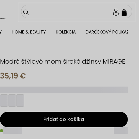
NÁKU
KOŠÍ
Y
HOME & BEAUTY
KOLEKCIA
DARČEKOVÝ POUKAZ
Modré štýlové mom široké džínsy MIRAGE
35,19 €
_________
Pridať do košíka
_____
_____