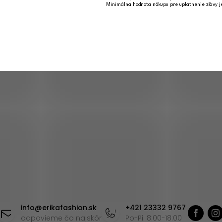
Minimálna hodnota nákupu pre uplatnenie zľavy 
info
@
erikafashion.sk
+421 23332 9767
odpovieme čo najskôr
Po-Pi: 8:00-18:00