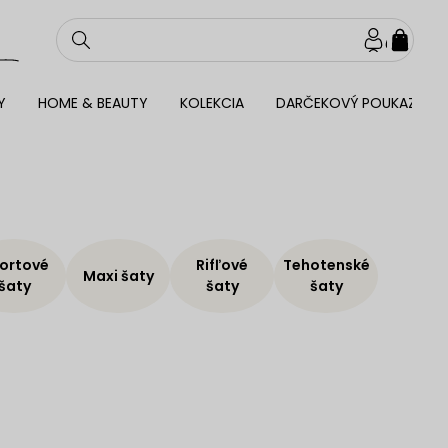
NÁKU
KOŠÍ
Y
HOME & BEAUTY
KOLEKCIA
DARČEKOVÝ POUKAZ
ortové
Rifľové
Tehotenské
Maxi šaty
šaty
šaty
šaty