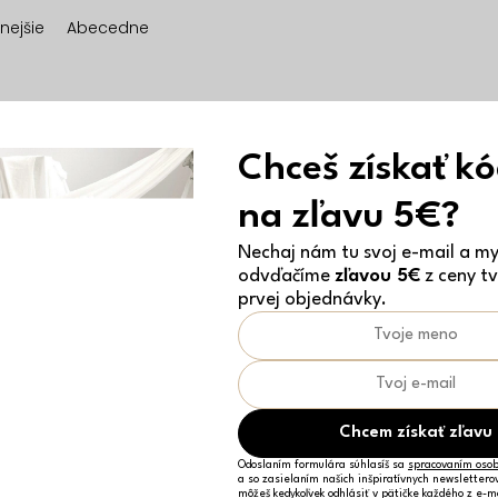
nejšie
Abecedne
Chceš získať k
na zľavu 5€?
Nechaj nám tu svoj e-mail a my 
odvďačíme
zľavou 5€
z ceny tv
prvej objednávky.
Chcem získať zľavu
Odoslaním formulára súhlasíš sa
spracovaním osob
a so zasielaním našich inšpiratívnych newslettero
môžeš kedykoľvek odhlásiť v pätičke každého z e-m