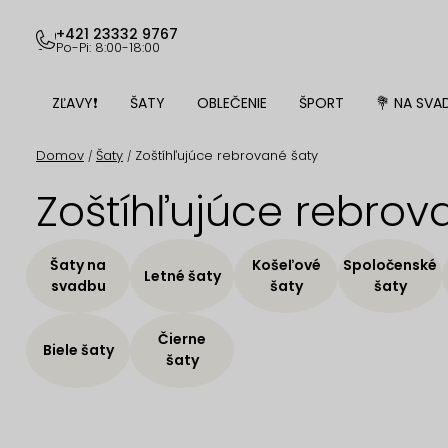
Prejsť
na
+421 23332 9767
Po-Pi: 8:00-18:00
obsah
ZĽAVY❗
ŠATY
OBLEČENIE
ŠPORT
💐 NA SVA
Domov
Šaty
Zoštíhľujúce rebrované šaty
/
/
Zoštíhľujúce rebrov
Šaty na
Košeľové
Spoločenské
Letné šaty
svadbu
šaty
šaty
Čierne
Biele šaty
šaty