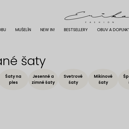
DBU
MUŠELÍN
NEW IN!
BESTSELLERY
OBUV A DOPLNK
ané šaty
Šaty na
Jesenné a
Svetrové
Mikinové
Šp
ples
zimné šaty
šaty
šaty