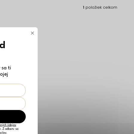
1
položiek celkom
×
ód
sa ti
ojej
ných údajov
v. Z odberu sa
ailov.