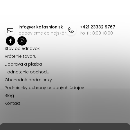
á
á
d
n
Z
a
k
á
c
o
info
@
erikafashion.sk
+421 23332 9767
v
i
p
odpovieme čo najskôr
Po-Pi: 8:00-18:00
a
e
ä
n
p
Stav objednávok
t
i
r
Vrátenie tovaru
e
i
v
Doprava a platba
e
k
Hodnotenie obchodu
y
Obchodné podmienky
v
Podmienky ochrany osobných údajov
ý
Blog
p
Kontakt
i
s
u
erikafashion.cz