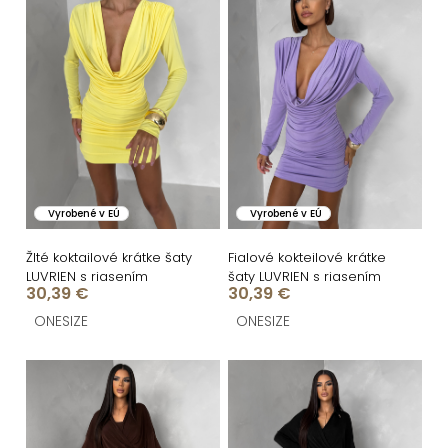
i
ý
e
p
p
i
r
s
o
p
d
r
u
o
Vyrobené v EÚ
Vyrobené v EÚ
k
d
t
u
Žlté koktailové krátke šaty
Fialové kokteilové krátke
LUVRIEN s riasením
šaty LUVRIEN s riasením
o
k
30,39 €
30,39 €
v
t
ONESIZE
ONESIZE
o
v