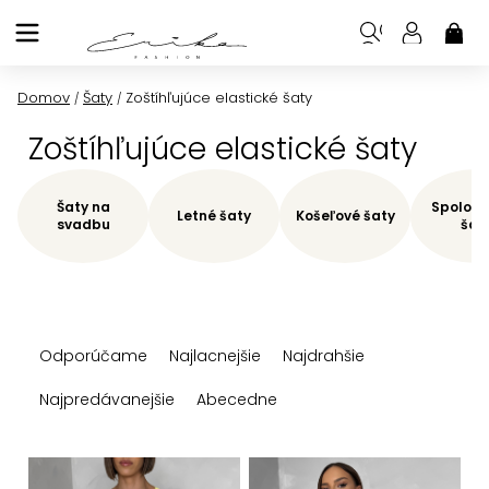
Prejsť
na
NÁK
KOŠ
obsah
Domov
Šaty
Zoštíhľujúce elastické šaty
/
/
Zoštíhľujúce elastické šaty
Šaty na
Spoloče
Letné šaty
Košeľové šaty
svadbu
šat
R
Odporúčame
Najlacnejšie
Najdrahšie
a
d
Najpredávanejšie
Abecedne
e
n
V