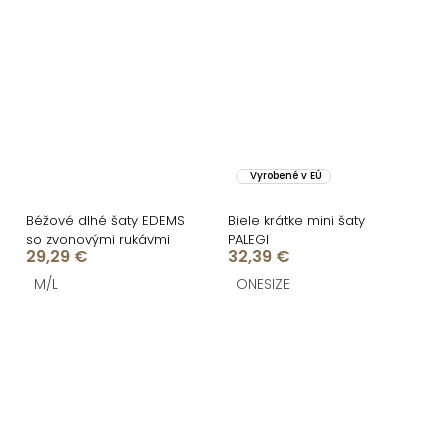
Vyrobené v EÚ
Béžové dlhé šaty EDEMS
Biele krátke mini šaty
so zvonovými rukávmi
PALEGI
29,29 €
32,39 €
M/L
ONESIZE