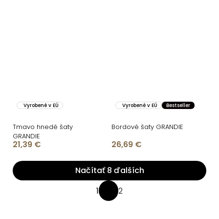
Vyrobené v EÚ
Vyrobené v EÚ
Bestseller
Tmavo hnedé šaty
Bordové šaty GRANDIE
GRANDIE
21,39 €
26,69 €
Načítať 8 ďalších
O
1
2
S
v
t
l
r