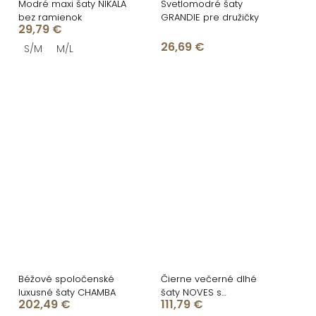
Modré maxi šaty NIKALA
Svetlomodré šaty
bez ramienok
GRANDIE pre družičky
29,79 €
26,69 €
S/M
M/L
Béžové spoločenské
Čierne večerné dlhé
luxusné šaty CHAMBA
šaty NOVES s
202,49 €
111,79 €
kamienkami