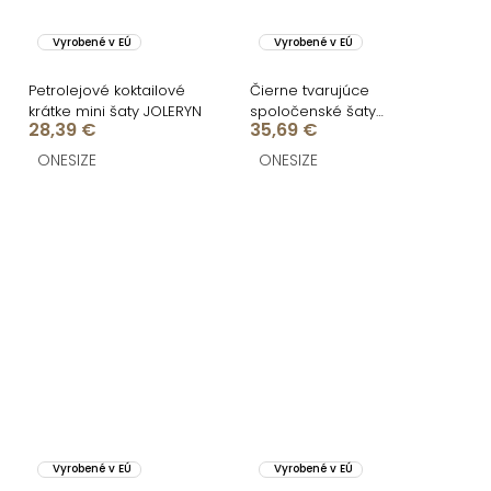
Vyrobené v EÚ
Vyrobené v EÚ
Petrolejové koktailové
Čierne tvarujúce
krátke mini šaty JOLERYN
spoločenské šaty
28,39 €
35,69 €
NOBLEN
ONESIZE
ONESIZE
Vyrobené v EÚ
Vyrobené v EÚ