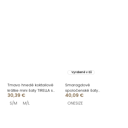
Vyrobené v EÚ
Tmavo hnedé koktailové
Smaragdové
krátke mini šaty TIRELLA s
spoločenské šaty
30,39 €
40,09 €
riasením
ETNAVA na ramienka
S/M
M/L
ONESIZE