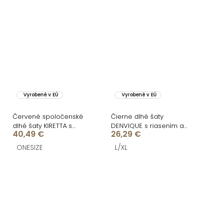
Vyrobené v EÚ
Vyrobené v EÚ
Červené spoločenské
Čierne dlhé šaty
dlhé šaty KIRETTA s
DENVIQUE s riasením a
40,49 €
26,29 €
rázporkom
rázporkom
ONESIZE
L/XL