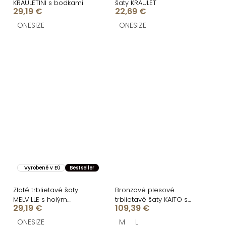
KRAULETINI s bodkami
šaty KRAULET
29,19 €
22,69 €
ONESIZE
ONESIZE
Vyrobené v EÚ
Bestseller
Zlaté trblietavé šaty
Bronzové plesové
MELVILLE s holým
trblietavé šaty KAITO s
29,19 €
109,39 €
chrbtom
flitrami
ONESIZE
M
L