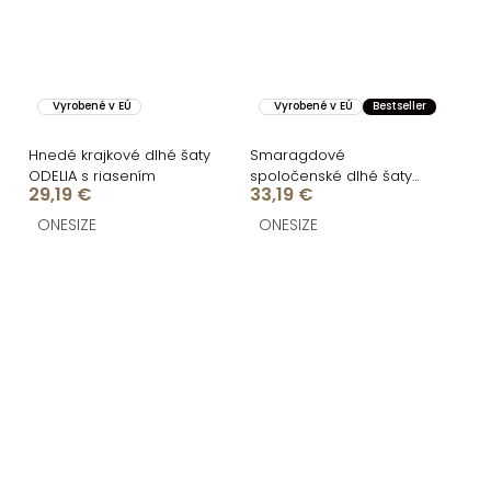
Vyrobené v EÚ
Vyrobené v EÚ
Bestseller
Hnedé krajkové dlhé šaty
Smaragdové
ODELIA s riasením
spoločenské dlhé šaty
29,19 €
33,19 €
LETERA s riasením
ONESIZE
ONESIZE