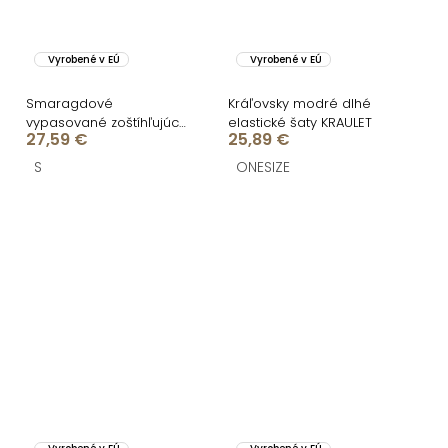
Vyrobené v EÚ
Vyrobené v EÚ
Smaragdové
Kráľovsky modré dlhé
vypasované zoštíhľujúce
elastické šaty KRAULET
27,59 €
25,89 €
šaty ULJANA
S
ONESIZE