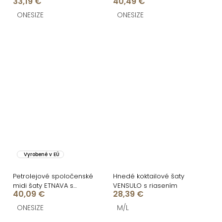
33,19 €
40,49 €
DRAVELY s riasením
DURAYA
ONESIZE
ONESIZE
Vyrobené v EÚ
Petrolejové spoločenské
Hnedé koktailové šaty
midi šaty ETNAVA s
VENSULO s riasením
40,09 €
28,39 €
rázporkom
ONESIZE
M/L