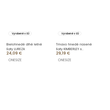
Vyrobené v EÚ
Vyrobené v EÚ
Bielohnedé dlhé letné
Tmavo hnedé riasené
šaty LUREZA
šaty KIMBERLEY s
24,09 €
29,19 €
rázporkom
ONESIZE
ONESIZE