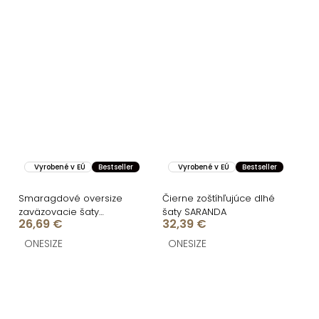
Vyrobené v EÚ
Bestseller
Vyrobené v EÚ
Bestseller
Smaragdové oversize
Čierne zoštíhľujúce dlhé
zaväzovacie šaty
šaty SARANDA
26,69 €
32,39 €
GRANDIE
ONESIZE
ONESIZE