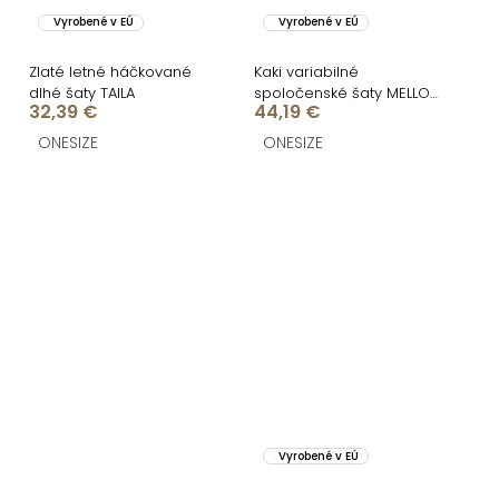
Vyrobené v EÚ
Vyrobené v EÚ
Zlaté letné háčkované
Kaki variabilné
dlhé šaty TAILA
spoločenské šaty MELLOS
32,39 €
44,19 €
so šálom
ONESIZE
ONESIZE
Vyrobené v EÚ