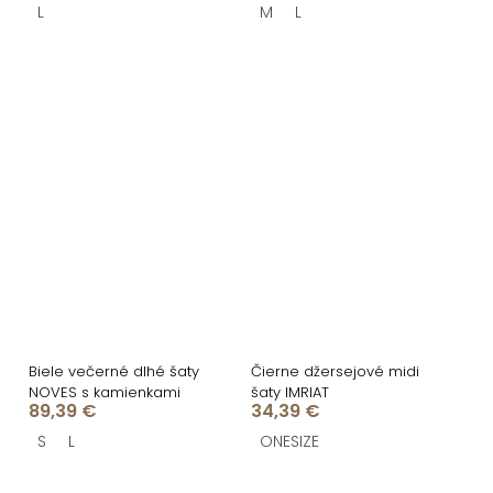
L
M
L
Biele večerné dlhé šaty
Čierne džersejové midi
NOVES s kamienkami
šaty IMRIAT
89,39 €
34,39 €
S
L
ONESIZE