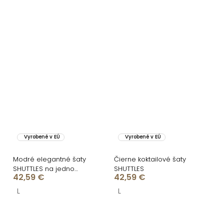
Vyrobené v EÚ
Vyrobené v EÚ
Modré elegantné šaty
Čierne koktailové šaty
SHUTTLES na jedno
SHUTTLES
42,59 €
42,59 €
rameno
L
L