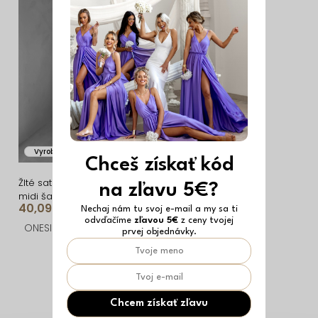
i
ý
e
p
p
i
r
s
o
p
d
r
u
o
Vyrobené v EÚ
k
d
Chceš získať kód
t
u
Žlté saténové elegantné
na zľavu 5€?
midi šaty SIMUEL so
o
k
40,09 €
šnurovaním
Nechaj nám tu svoj e-mail a my sa ti
odvďačíme
zľavou 5€
z ceny tvojej
v
t
ONESIZE
prvej objednávky.
o
O
v
v
l
Chcem získať zľavu
á
Z