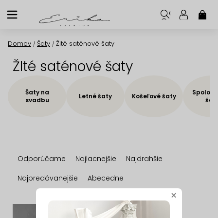
Prejsť
na
NÁK
KOŠ
obsah
Domov
Šaty
Žlté saténové šaty
/
/
Žlté saténové šaty
Šaty na
Spoloče
Letné šaty
Košeľové šaty
svadbu
šat
R
Odporúčame
Najlacnejšie
Najdrahšie
a
d
Najpredávanejšie
Abecedne
e
×
n
V