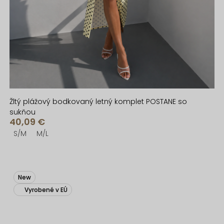
Žltý plážový bodkovaný letný komplet POSTANE so
sukňou
40,09 €
S/M
M/L
New
Vyrobené v EÚ