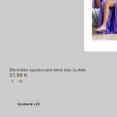
Žlté krátke vypasované letné šaty ULJANA
27,59 €
S
M
Vyrobené v EÚ