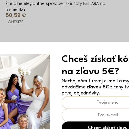
Žlté dlhé elegantné spoločenské šaty BELLARA na
ramienka
50,59 €
ONESIZE
New
Chceš získať k
na zľavu 5€?
Nechaj nám tu svoj e-mail a my 
odvďačíme
zľavou 5€
z ceny tv
prvej objednávky.
Chcem získať zľavu