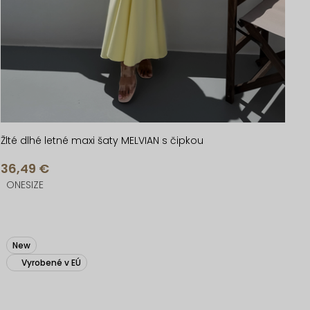
Žlté dlhé letné maxi šaty MELVIAN s čipkou
36,49 €
ONESIZE
New
Vyrobené v EÚ