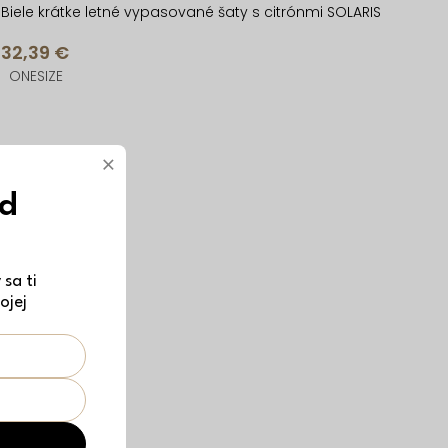
Biele krátke letné vypasované šaty s citrónmi SOLARIS
32,39 €
ONESIZE
×
New
ód
sa ti
ojej