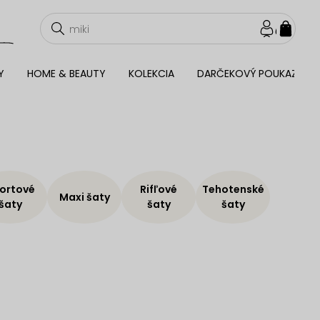
NÁKU
KOŠÍ
Y
HOME & BEAUTY
KOLEKCIA
DARČEKOVÝ POUKAZ
ortové
Rifľové
Tehotenské
Maxi šaty
šaty
šaty
šaty