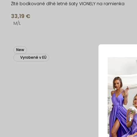
Žlté bodkované dlhé letné šaty VIONELY na ramienka
33,19 €
M/L
New
Vyrobené v EÚ