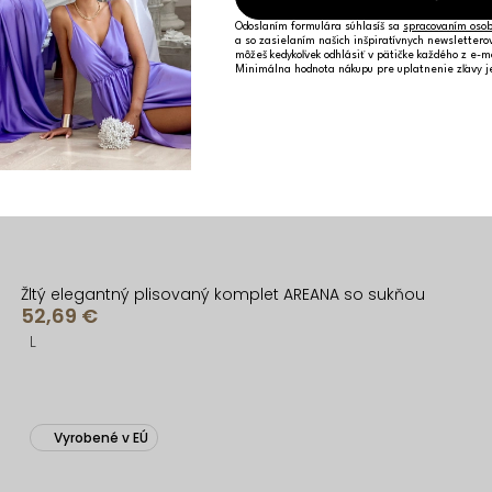
Odoslaním formulára súhlasíš sa
spracovaním osob
a so zasielaním našich inšpiratívnych newslettero
môžeš kedykoľvek odhlásiť v pätičke každého z e-m
Minimálna hodnota nákupu pre uplatnenie zľavy 
Žltý elegantný plisovaný komplet AREANA so sukňou
52,69 €
L
Vyrobené v EÚ