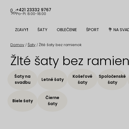
Prejsť
na
+421 23332 9767
Po-Pi: 8:00-18:00
obsah
ZĽAVY❗
ŠATY
OBLEČENIE
ŠPORT
💐 NA SVA
Domov
Šaty
Žlté šaty bez ramienok
/
/
Žlté šaty bez ramie
Šaty na
Košeľové
Spoločenské
Letné šaty
svadbu
šaty
šaty
Čierne
Biele šaty
šaty