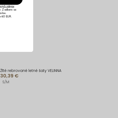
ných údajov
v. Z odberu sa
ailov.
je 60 EUR.
Žlté rebrované letné šaty VELINNA
30,39 €
S/M