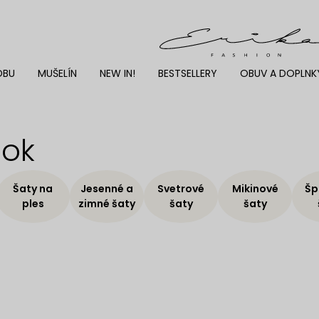
DBU
MUŠELÍN
NEW IN!
BESTSELLERY
OBUV A DOPLNK
nok
Šaty na
Jesenné a
Svetrové
Mikinové
Šp
ples
zimné šaty
šaty
šaty