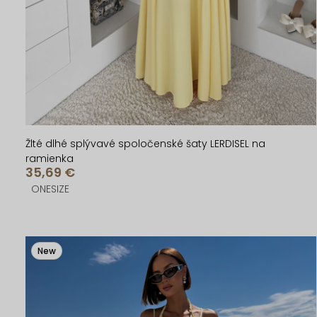
u
u
k
k
t
t
o
o
v
v
Žlté dlhé splývavé spoločenské šaty LERDISEL na
ramienka
35,69 €
ONESIZE
New