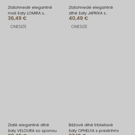
Zlatohnedé elegantné
Zlatohnedé elegantné
midi šaty LOMIRA s
dlhé šaty JAPRIXA s
36,49 €
40,49 €
rázporkom
rázporkom
ONESIZE
ONESIZE
Zlaté elegantné dlhé
Béžové dlhé trblietavé
šaty VELOURA so sponou
šaty OPHELYA s prestrihmi