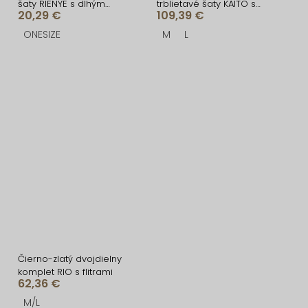
šaty RIENYE s dlhým
trblietavé šaty KAITO s
20,29 €
109,39 €
rukávom
flitrami
ONESIZE
M
L
Čierno-zlatý dvojdielny
komplet RIO s flitrami
62,36 €
M/L