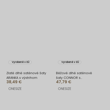
Vyrobené v EÚ
Vyrobené v EÚ
Zlaté dlhé saténové šaty
Béžové dlhé saténové
ARANKA s výstrihom
šaty CONNOR s
38,49 €
47,79 €
rázporkom
ONESIZE
ONESIZE