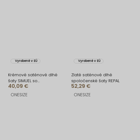
Vyrobené v EÚ
Vyrobené v EÚ
Krémové saténové dlhé
Zlaté saténové dlhé
šaty SIMUEL so
spoločenské šaty REPAL
40,09 €
52,29 €
šnurovaním
ONESIZE
ONESIZE