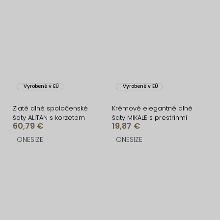
Vyrobené v EÚ
Vyrobené v EÚ
Zlaté dlhé spoločenské
Krémové elegantné dlhé
šaty ALITAN s korzetom
šaty MIKALE s prestrihmi
60,79 €
19,87 €
ONESIZE
ONESIZE