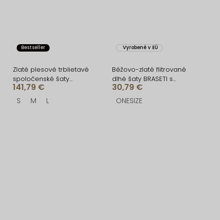
Bestseller
Vyrobené v EÚ
Zlaté plesové trblietavé
Béžovo-zlaté flitrované
spoločenské šaty
dlhé šaty BRASETI s
141,79 €
30,79 €
RAVELLE s rázporkom
mašľami
S
M
L
ONESIZE