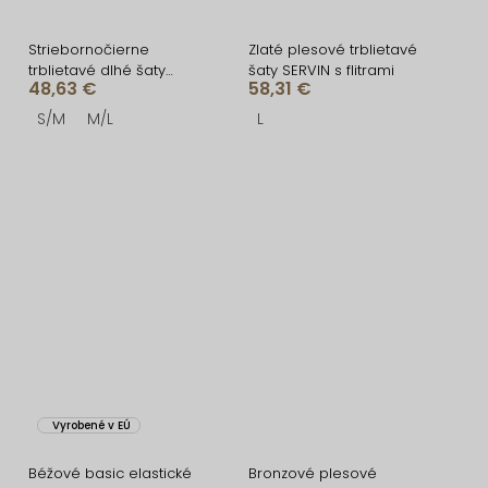
Striebornočierne
Zlaté plesové trblietavé
trblietavé dlhé šaty
šaty SERVIN s flitrami
48,63 €
58,31 €
DARIONE s kamienkami
S/M
M/L
L
Vyrobené v EÚ
Béžové basic elastické
Bronzové plesové