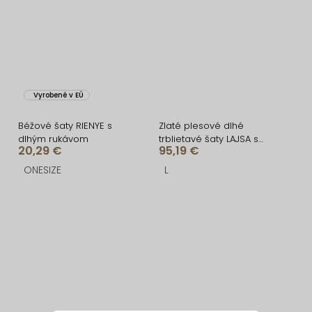
Vyrobené v EÚ
Béžové šaty RIENYE s
Zlaté plesové dlhé
dlhým rukávom
trblietavé šaty LAJSA s
20,29 €
95,19 €
výstrihom
ONESIZE
L