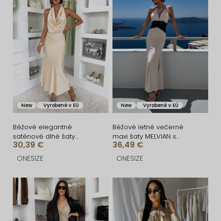
i
ý
e
p
p
i
r
s
o
p
d
r
u
o
New
Vyrobené v EÚ
New
Vyrobené v EÚ
k
d
t
u
Béžové elegantné
Béžové letné večerné
saténové dlhé šaty
maxi šaty MELVIAN s
o
k
30,39 €
36,49 €
BLYVIA
čipkou
v
t
ONESIZE
ONESIZE
o
v