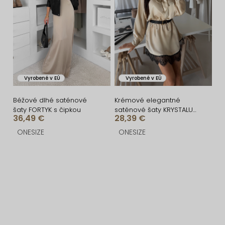
Vyrobené v EÚ
Vyrobené v EÚ
Béžové dlhé saténové
Krémové elegantné
šaty FORTYK s čipkou
saténové šaty KRYSTALU
36,49 €
28,39 €
s čipkou
ONESIZE
ONESIZE