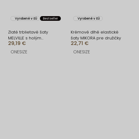
Vyrobené v EÚ
Bestseller
Vyrobené v EÚ
Zlaté trblietavé šaty
Krémové dlhé elastické
MELVILLE s holým
šaty MIKORA pre družičky
29,19 €
22,71 €
chrbtom
ONESIZE
ONESIZE