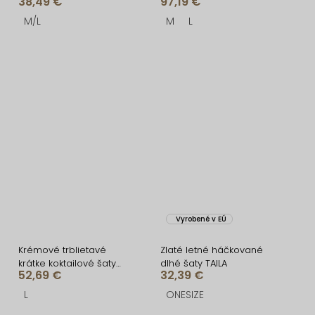
38,49 €
97,19 €
M/L
M
L
Vyrobené v EÚ
Krémové trblietavé
Zlaté letné háčkované
krátke koktailové šaty
dlhé šaty TAILA
52,69 €
32,39 €
ENTULA
L
ONESIZE