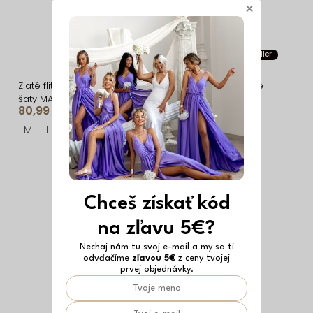
×
Vyrobené v EÚ
Bestseller
Zlaté flitrové večerné
Zlaté asymetrické dlhé
šaty MAVEN s holým
šaty FIAMMAR
80,99 €
34,39 €
chrbtom
M
L
ONESIZE
Chceš získať kód
na zľavu 5€?
Nechaj nám tu svoj e-mail a my sa ti
odvďačíme
zľavou 5€
z ceny tvojej
prvej objednávky.