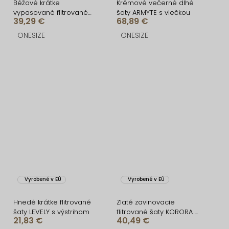
Béžové krátke
Krémové večerné dlhé
vypasované flitrované
šaty ARMYTE s vlečkou
39,29 €
68,89 €
šaty HELION
ONESIZE
ONESIZE
Vyrobené v EÚ
Vyrobené v EÚ
Hnedé krátke flitrované
Zlaté zavinovacie
šaty LEVELY s výstrihom
flitrované šaty KORORA s
21,83 €
40,49 €
dlhým rukávom