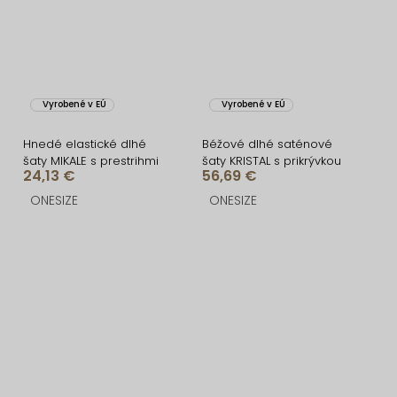
Vyrobené v EÚ
Vyrobené v EÚ
Hnedé elastické dlhé
Béžové dlhé saténové
šaty MIKALE s prestrihmi
šaty KRISTAL s prikrývkou
24,13 €
56,69 €
ONESIZE
ONESIZE