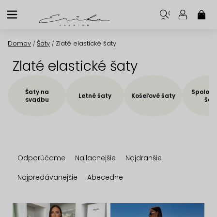
Prejsť
na
NÁK
KOŠ
obsah
Domov
Šaty
Zlaté elastické šaty
/
/
Zlaté elastické šaty
Šaty na
Spoloče
Letné šaty
Košeľové šaty
svadbu
šat
R
Odporúčame
Najlacnejšie
Najdrahšie
a
d
Najpredávanejšie
Abecedne
e
n
V