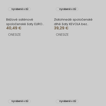
Vyrobené v EÚ
Vyrobené v EÚ
Béžové saténové
Zlatohnedé spoločenské
spoločenské šaty ELIRON
dlhé šaty KEVOLA bez
40,49 €
39,29 €
s rázporkom
ramienok
ONESIZE
ONESIZE
Vyrobené v EÚ
Vyrobené v EÚ