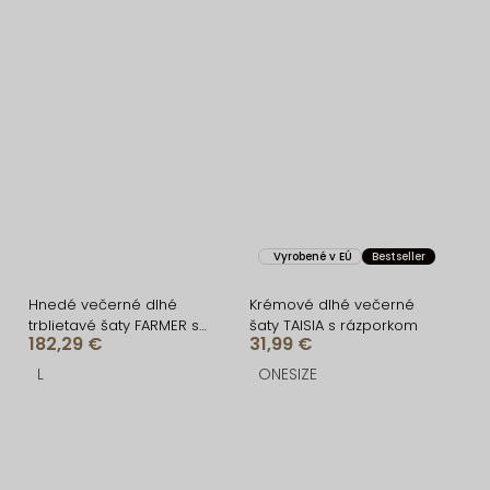
Vyrobené v EÚ
Bestseller
Hnedé večerné dlhé
Krémové dlhé večerné
trblietavé šaty FARMER s
šaty TAISIA s rázporkom
182,29 €
31,99 €
kamienkami
L
ONESIZE