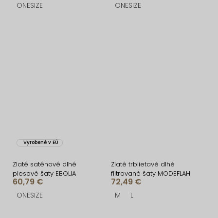
ONESIZE
ONESIZE
Vyrobené v EÚ
Zlaté saténové dlhé
Zlaté trblietavé dlhé
plesové šaty EBOLIA
flitrované šaty MODEFLAH
60,79 €
72,49 €
ONESIZE
M
L