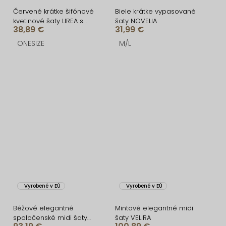
Červené krátke šifónové
Biele krátke vypasované
kvetinové šaty LIREA s
šaty NOVELIA
38,89 €
31,99 €
kraťaskami
ONESIZE
M/L
Vyrobené v EÚ
Vyrobené v EÚ
Béžové elegantné
Mintové elegantné midi
spoločenské midi šaty
šaty VELIRA