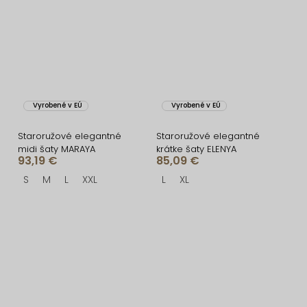
Vyrobené v EÚ
Vyrobené v EÚ
Staroružové elegantné
Staroružové elegantné
midi šaty MARAYA
krátke šaty ELENYA
93,19 €
85,09 €
S
M
L
XXL
L
XL