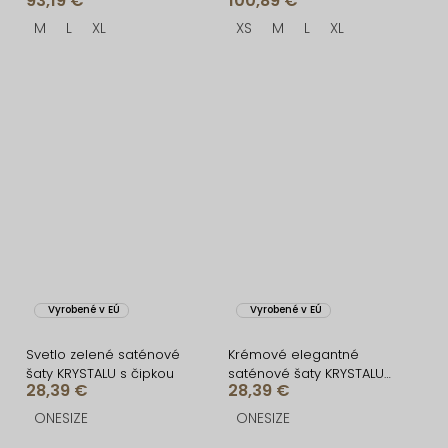
93,19 €
100,89 €
MARAYA
M
L
XL
XS
M
L
XL
Vyrobené v EÚ
Vyrobené v EÚ
Svetlo zelené saténové
Krémové elegantné
šaty KRYSTALU s čipkou
saténové šaty KRYSTALU
28,39 €
28,39 €
s čipkou
ONESIZE
ONESIZE