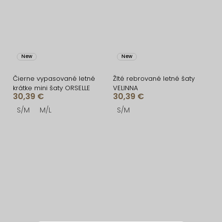
New
New
Čierne vypasované letné
Žlté rebrované letné šaty
krátke mini šaty ORSELLE
VELINNA
30,39 €
30,39 €
S/M
M/L
S/M