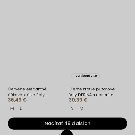
Vyrobené v EÚ
Červené elegantné
Čierne krátke puzdrové
áčkové krátke šaty
šaty DERINA s riasením
36,49 €
30,39 €
NATIVE
M
L
S
M
Načítať 48 ďalších
O