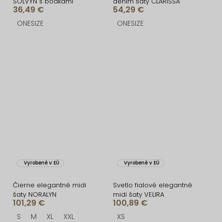
SOLVYN s bodkami
denim šaty CLARISSA
36,49 €
54,29 €
ONESIZE
ONESIZE
Vyrobené v EÚ
Vyrobené v EÚ
Čierne elegantné midi
Svetlo fialové elegantné
šaty NORALYN
midi šaty VELIRA
101,29 €
100,89 €
S
M
XL
XXL
XS