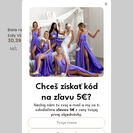
×
Biele rebrované dlhé
Hnedé vypasované
šaty VELINNA s kvetinou
krátke mini letné šaty
30,39 €
29,59 €
NOEMYA
M/L
ONESIZE
Chceš získať kód
na zľavu 5€?
Nechaj nám tu svoj e-mail a my sa ti
odvďačíme
zľavou 5€
z ceny tvojej
prvej objednávky.
Vyrobené v EÚ