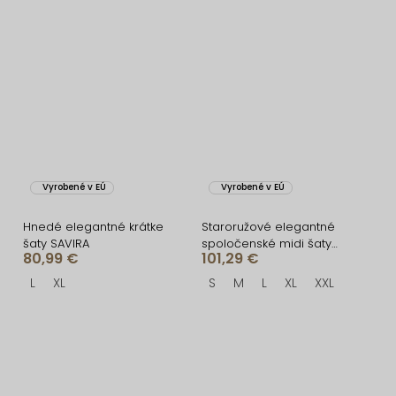
Vyrobené v EÚ
Vyrobené v EÚ
Hnedé elegantné krátke
Staroružové elegantné
šaty SAVIRA
spoločenské midi šaty
80,99 €
101,29 €
NORALYN
L
XL
S
M
L
XL
XXL