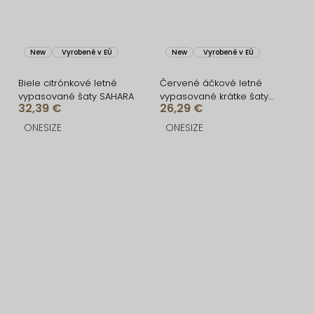
New
Vyrobené v EÚ
New
Vyrobené v EÚ
Biele citrónkové letné
Červené áčkové letné
vypasované šaty SAHARA
vypasované krátke šaty
32,39 €
26,29 €
BUMBLEE
ONESIZE
ONESIZE