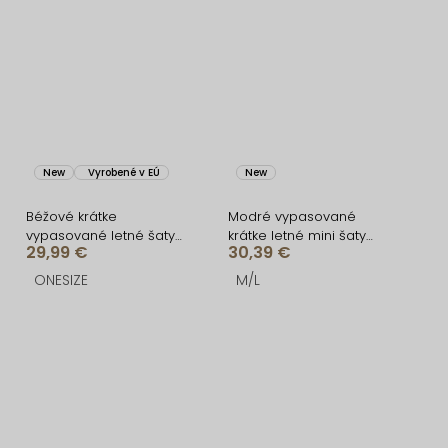
New
Vyrobené v EÚ
New
Béžové krátke
Modré vypasované
vypasované letné šaty
krátke letné mini šaty
29,99 €
30,39 €
BRINELLE na ramienka
ORSELLE
ONESIZE
M/L