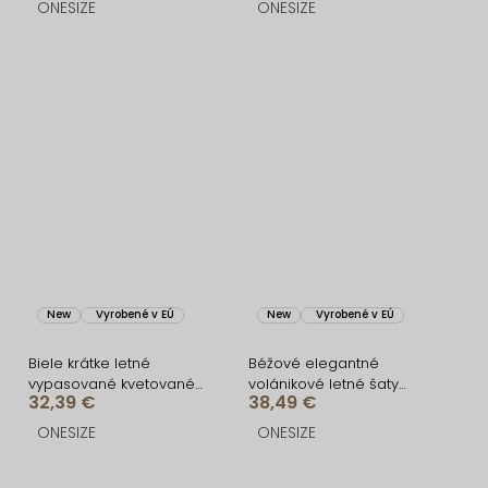
ONESIZE
ONESIZE
New
Vyrobené v EÚ
New
Vyrobené v EÚ
Biele krátke letné
Béžové elegantné
vypasované kvetované
volánikové letné šaty
32,39 €
38,49 €
šaty SOLARIS
VELANA
ONESIZE
ONESIZE