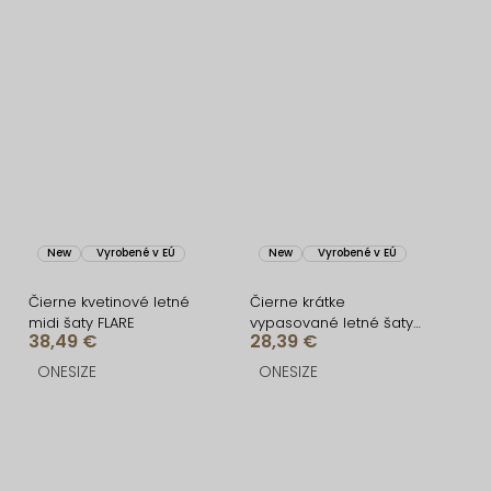
New
Vyrobené v EÚ
New
Vyrobené v EÚ
Čierne kvetinové letné
Čierne krátke
midi šaty FLARE
vypasované letné šaty
38,49 €
28,39 €
BRINELLE
ONESIZE
ONESIZE