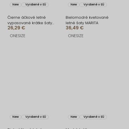
New
Vyrobené v EÚ
New
Vyrobené v EÚ
Čierne áčkové letné
Bielomodré kvetované
vypasované krátke šaty
letné šaty MARITA
26,29 €
36,49 €
BUMBLEE
ONESIZE
ONESIZE
New
Vyrobené v EÚ
New
Vyrobené v EÚ