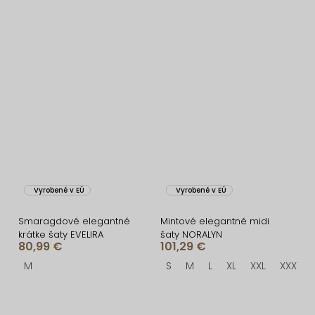
Vyrobené v EÚ
Vyrobené v EÚ
Smaragdové elegantné
Mintové elegantné midi
krátke šaty EVELIRA
šaty NORALYN
80,99 €
101,29 €
M
S
M
L
XL
XXL
XXXL