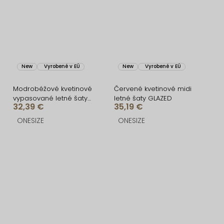
New
Vyrobené v EÚ
New
Vyrobené v EÚ
Modrobéžové kvetinové
Červené kvetinové midi
vypasované letné šaty
letné šaty GLAZED
32,39 €
35,19 €
SAHARA
ONESIZE
ONESIZE