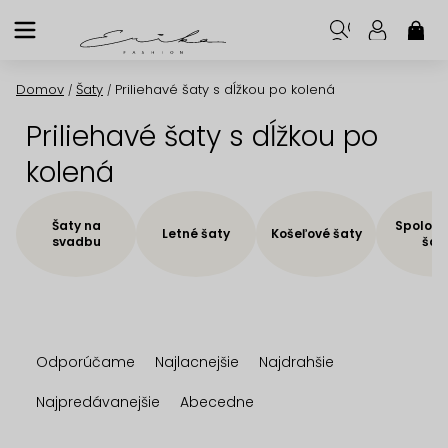
Prejsť
na
NÁK
KOŠ
obsah
Domov
Šaty
Priliehavé šaty s dĺžkou po kolená
/
/
Priliehavé šaty s dĺžkou po
kolená
Šaty na
Spoloče
Letné šaty
Košeľové šaty
svadbu
šat
R
Odporúčame
Najlacnejšie
Najdrahšie
a
d
Najpredávanejšie
Abecedne
e