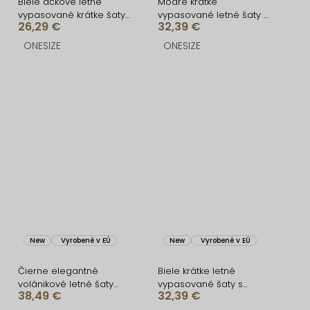
Biele áčkové letné
Modré krátke
vypasované krátke šaty
vypasované letné šaty s
26,29 €
32,39 €
BUMBLEE
citrónmi SOLARIS
ONESIZE
ONESIZE
New
Vyrobené v EÚ
New
Vyrobené v EÚ
Čierne elegantné
Biele krátke letné
volánikové letné šaty
vypasované šaty s
38,49 €
32,39 €
VELANA
citrónmi SOLARIS