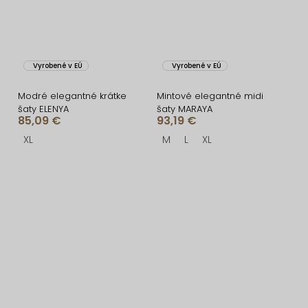
Vyrobené v EÚ
Vyrobené v EÚ
Modré elegantné krátke
Mintové elegantné midi
šaty ELENYA
šaty MARAYA
85,09 €
93,19 €
XL
M
L
XL