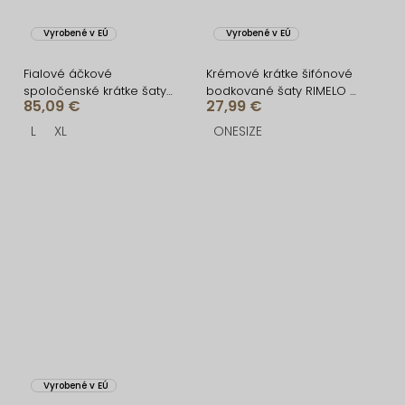
Vyrobené v EÚ
Vyrobené v EÚ
Fialové áčkové
Krémové krátke šifónové
spoločenské krátke šaty
bodkované šaty RIMELO s
85,09 €
27,99 €
ELENYA
kraťaskami
L
XL
ONESIZE
Vyrobené v EÚ