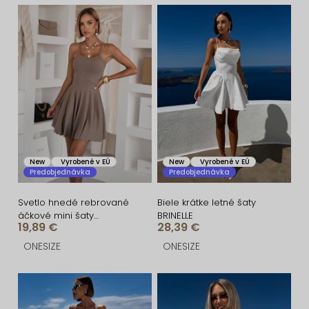
n
V
i
ý
e
p
p
i
r
s
o
p
d
r
u
o
New
Vyrobené v EÚ
New
Vyrobené v EÚ
Predobjednávka
Predobjednávka
k
d
t
u
Svetlo hnedé rebrované
Biele krátke letné šaty
áčkové mini šaty
BRINELLE
o
k
19,89 €
28,39 €
CASSYNE
v
t
ONESIZE
ONESIZE
o
v