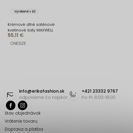
Vyrobené v EÚ
Krémové dlhé saténové
kvetinové šaty MAXWELL
55,11 €
ONESIZE
O
v
l
á
Z
d
á
info
@
erikafashion.sk
+421 23332 9767
a
p
odpovieme čo najskôr
Po-Pi: 8:00-18:00
c
ä
i
Stav objednávok
t
e
Vrátenie tovaru
p
i
Doprava a platba