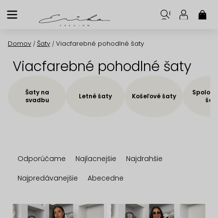
Prejsť
na
NÁK
KOŠ
obsah
Domov
Šaty
Viacfarebné pohodlné šaty
/
/
Viacfarebné pohodlné šaty
Šaty na
Spoloče
Letné šaty
Košeľové šaty
svadbu
šat
R
Odporúčame
Najlacnejšie
Najdrahšie
a
d
Najpredávanejšie
Abecedne
e
n
V