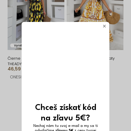
×
Vyrobené v EÚ
Vyrobené v EÚ
Čierne letné dlhé šaty
Žlté vzorované letné šaty
THEADY s citrónmi
THEADY s ornamentmi
46,59 €
44,59 €
ONESIZE
ONESIZE
Chceš získať kód
na zľavu 5€?
Nechaj nám tu svoj e-mail a my sa ti
odvďačíme
zľavou 5€
z ceny tvojej