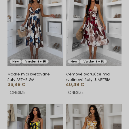
i
ý
e
p
p
i
r
s
o
p
d
r
u
o
New
Vyrobené v EÚ
New
Vyrobené v EÚ
k
d
t
u
Modré midi kvetované
Krémové tvarujúce midi
šaty AETHELGA
kvetinové šaty LUMETRIA
o
k
36,49 €
40,49 €
v
t
ONESIZE
ONESIZE
o
v