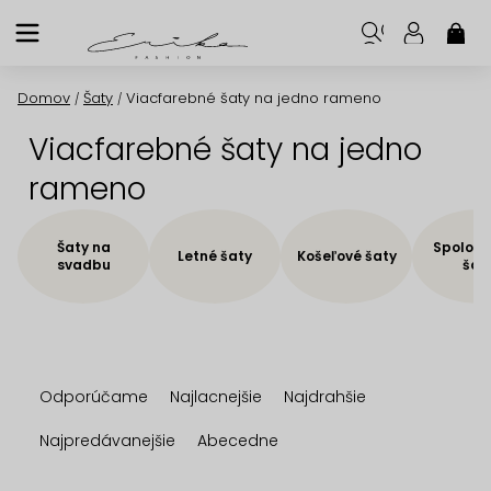
Prejsť
na
NÁK
KOŠ
obsah
Domov
Šaty
Viacfarebné šaty na jedno rameno
/
/
Viacfarebné šaty na jedno
rameno
Šaty na
Spoloče
Letné šaty
Košeľové šaty
svadbu
šat
R
Odporúčame
Najlacnejšie
Najdrahšie
a
d
Najpredávanejšie
Abecedne
e