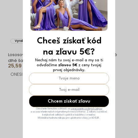
Chceš získať kód
Vyrobené v EÚ
Vyrobené v EÚ
na zľavu 5€?
Lososové asymetrické
Ružové dlhé elegantné
dlhé šaty SIENNA
šaty KAROT
Nechaj nám tu svoj e-mail a my sa ti
25,59 €
15,20 €
odvďačíme
zľavou 5€
z ceny tvojej
prvej objednávky.
ONESIZE
ONESIZE
Chcem získať zľavu
Odoslaním formulára súhlasíš sa
spracovaním osobných údajov
a so zasielaním našich inšpiratívnych newsletterov. Z odberu sa môžeš
kedykoľvek odhlásiť v pätičke každého z e-mailov.
Minimálna hodnota nákupu pre uplatnenie zľavy je 60 EUR.