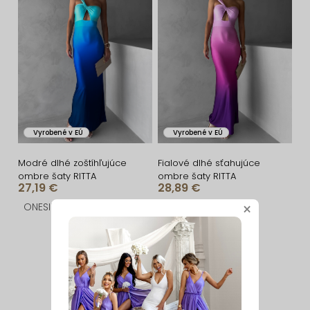
Vyrobené v EÚ
Vyrobené v EÚ
Modré dlhé zoštíhľujúce
Fialové dlhé sťahujúce
ombre šaty RITTA
ombre šaty RITTA
27,19 €
28,89 €
ONESIZE
ONESIZE
×