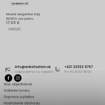
Vyrobené v EÚ
Modré elegantné šaty
WOROL cez jedno
17,03 €
rameno
ONESIZE
O
v
l
á
Z
d
á
info
@
erikafashion.sk
+421 23332 9767
a
p
odpovieme čo najskôr
Po-Pi: 8:00-18:00
c
ä
i
Stav objednávok
t
e
Vrátenie tovaru
p
i
Doprava a platba
r
e
Hodnotenie obchodu