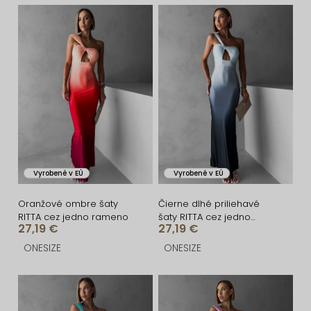
n
V
i
ý
e
p
p
i
r
s
o
p
d
r
u
o
Vyrobené v EÚ
Vyrobené v EÚ
k
d
t
u
Oranžové ombre šaty
Čierne dlhé priliehavé
RITTA cez jedno rameno
šaty RITTA cez jedno
o
k
27,19 €
27,19 €
rameno
v
t
ONESIZE
ONESIZE
o
v