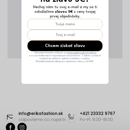
Nechaj nám tu svoj e-mail a my sa ti
odvďačíme
zľavou 5€
z ceny tvojej
prvej objednávky.
Chcem získať zľavu
Odoslaním formulára súhlasíš sa
spracovaním osobných údajov
a so zasielaním našich inšpiratívnych newsletterov. Z odberu sa môžeš
kedykoľvek odhlásiť v pätičke každého z e-mailov.
Minimálna hodnota nákupu pre uplatnenie zľavy je 60 EUR.
Z
á
info
@
erikafashion.sk
+421 23332 9767
p
odpovieme čo najskôr
Po-Pi: 8:00-18:00