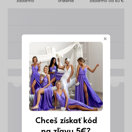
zadarmo
vrátenie
zadarmo od 80 €
________
________
×
________
Chceš získať kód
na zľavu 5€?