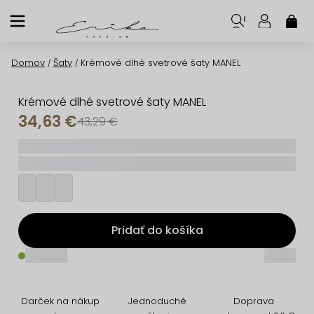
Prejsť
na
NÁK
KOŠ
obsah
Domov
Šaty
Krémové dlhé svetrové šaty MANEL
/
/
Krémové dlhé svetrové šaty MANEL
34,63 €
43,29 €
_____
_________
Pridať do košíka
_____
_____
Darček na nákup
Jednoduché
Doprava