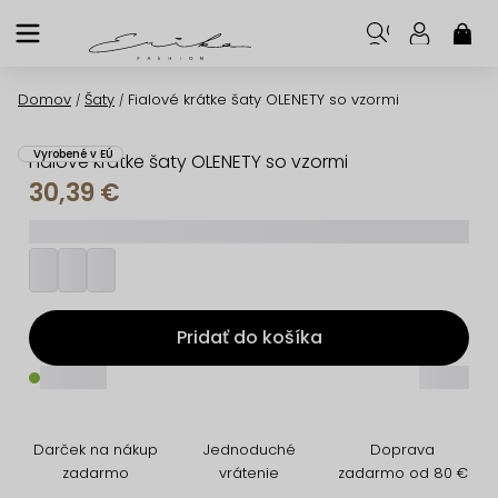
Prejsť
na
NÁK
KOŠ
obsah
Domov
Šaty
Fialové krátke šaty OLENETY so vzormi
/
/
Vyrobené v EÚ
Fialové krátke šaty OLENETY so vzormi
30,39 €
_________
Pridať do košíka
_____
_____
Darček na nákup
Jednoduché
Doprava
zadarmo
vrátenie
zadarmo od 80 €