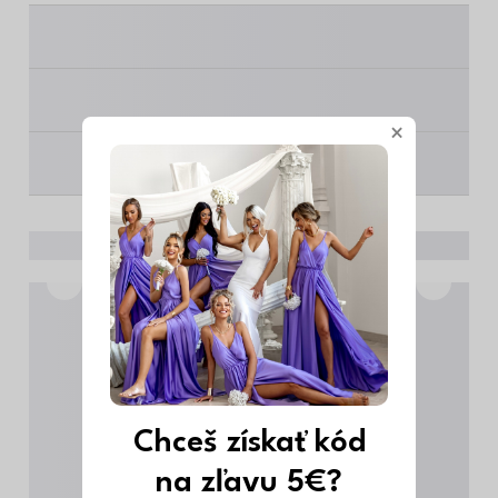
________
________
×
________
Chceš získať kód
na zľavu 5€?