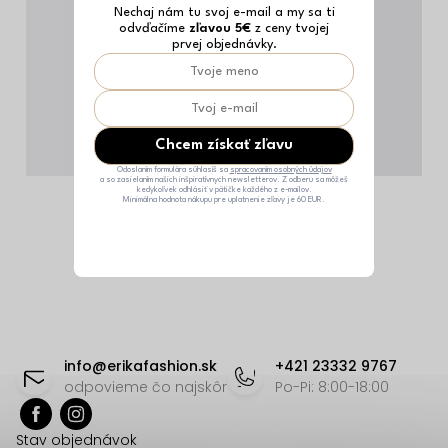
Nechaj nám tu svoj e-mail a my sa ti
odvďačíme
zľavou 5€
z ceny tvojej
prvej objednávky.
Chcem získať zľavu
Odoslaním formulára súhlasíš sa
spracovaním osobných údajov
a so zasielaním našich inšpiratívnych newsletterov. Z odberu sa môžeš
kedykoľvek odhlásiť v pätičke každého z e-mailov.
Minimálna hodnota nákupu pre uplatnenie zľavy je 60 EUR.
Z
á
info
@
erikafashion.sk
+421 23332 9767
p
odpovieme čo najskôr
Po-Pi: 8:00-18:00
ä
Stav objednávok