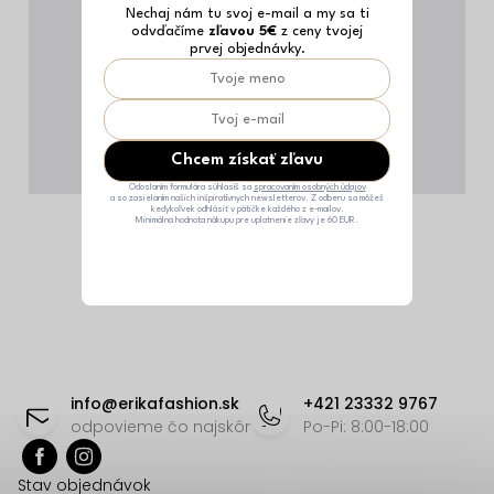
Nechaj nám tu svoj e-mail a my sa ti
odvďačíme
zľavou 5€
z ceny tvojej
prvej objednávky.
Chcem získať zľavu
Odoslaním formulára súhlasíš sa
spracovaním osobných údajov
a so zasielaním našich inšpiratívnych newsletterov. Z odberu sa môžeš
kedykoľvek odhlásiť v pätičke každého z e-mailov.
Minimálna hodnota nákupu pre uplatnenie zľavy je 60 EUR.
Z
á
info
@
erikafashion.sk
+421 23332 9767
p
odpovieme čo najskôr
Po-Pi: 8:00-18:00
ä
Stav objednávok