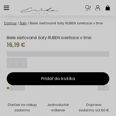
Prejsť
na
NÁK
KOŠ
obsah
Domov
Šaty
Biele sieťované šaty RUBEN svietiace v tme
/
/
Biele sieťované šaty RUBEN svietiace v tme
16,19 €
_________
Pridať do košíka
_____
_____
Darček na nákup
Jednoduché
Doprava
zadarmo
vrátenie
zadarmo od 80 €