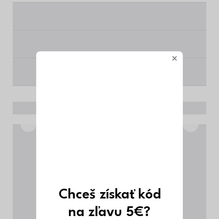
________
________
×
________
Chceš získať kód
na zľavu 5€?