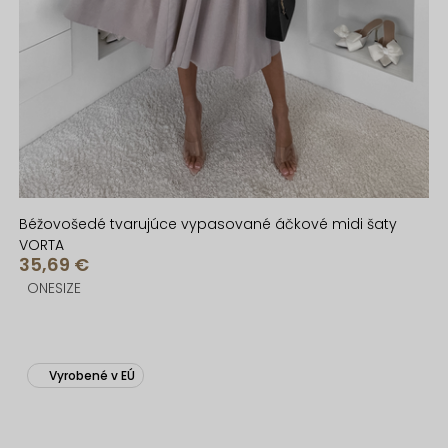
Béžovošedé tvarujúce vypasované áčkové midi šaty
VORTA
35,69 €
ONESIZE
Vyrobené v EÚ