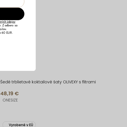
ných údajov
v. Z odberu sa
ailov.
je 60 EUR.
Šedé trblietavé koktailové šaty OLIVEXY s flitrami
48,19 €
ONESIZE
Vyrobené v EÚ