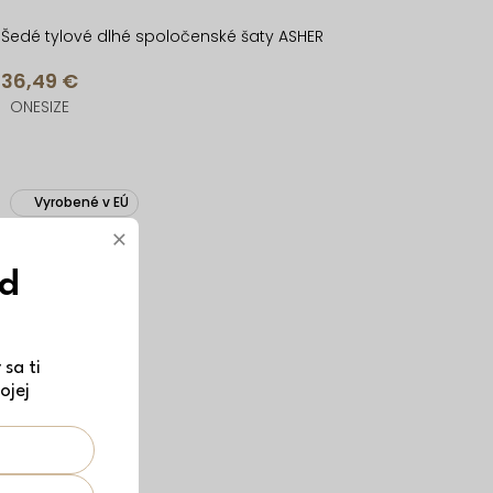
Šedé tylové dlhé spoločenské šaty ASHER
36,49 €
ONESIZE
Vyrobené v EÚ
×
ód
sa ti
ojej