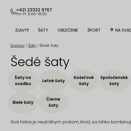
Prejsť
na
+421 23332 9767
Po-Pi: 8:00-18:00
obsah
ZĽAVY❗
ŠATY
OBLEČENIE
ŠPORT
💐 NA SVA
Domov
Šaty
Šedé šaty
/
/
Šedé šaty
Šaty na
Košeľové
Spoločenské
Letné šaty
svadbu
šaty
šaty
Čierne
Biele šaty
šaty
Sivá farba je neutrálnym prvkom, ktorý sa ľahko kombinuj