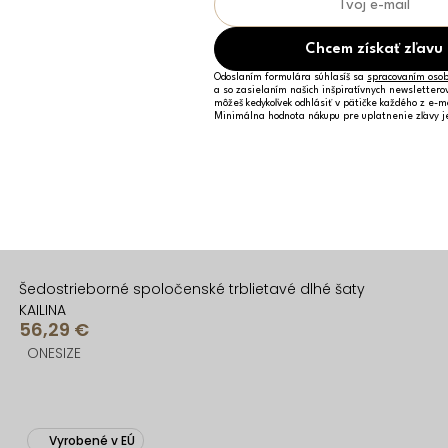
Chcem získať zľavu
Odoslaním formulára súhlasíš sa
spracovaním osob
a so zasielaním našich inšpiratívnych newslettero
môžeš kedykoľvek odhlásiť v pätičke každého z e-m
Minimálna hodnota nákupu pre uplatnenie zľavy 
Šedostrieborné spoločenské trblietavé dlhé šaty
KAILINA
56,29 €
ONESIZE
Vyrobené v EÚ