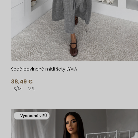
u
u
k
k
t
t
o
o
v
v
Šedé bavlnené midi šaty LYVIA
38,49 €
S/M
M/L
Vyrobené v EÚ