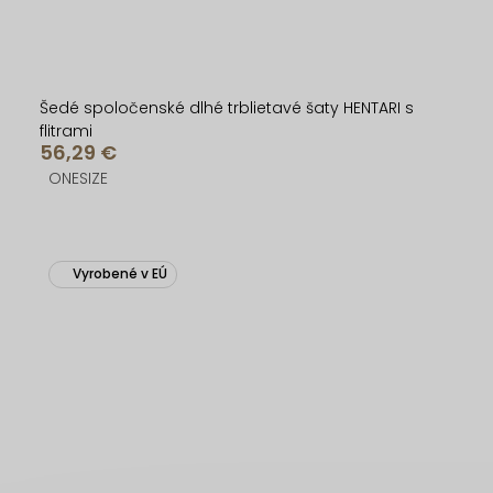
Šedé spoločenské dlhé trblietavé šaty HENTARI s
flitrami
56,29 €
ONESIZE
Vyrobené v EÚ