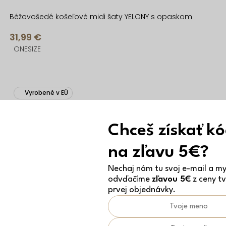
Béžovošedé košeľové midi šaty YELONY s opaskom
31,99 €
ONESIZE
Vyrobené v EÚ
Chceš získať k
na zľavu 5€?
Nechaj nám tu svoj e-mail a my 
odvďačíme
zľavou 5€
z ceny tv
prvej objednávky.