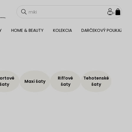
NÁKU
KOŠÍ
Y
HOME & BEAUTY
KOLEKCIA
DARČEKOVÝ POUKAZ
ortové
Rifľové
Tehotenské
Maxi šaty
šaty
šaty
šaty