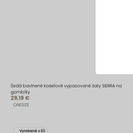
Šedá bavlnené košeľové vypasované šaty SIERRA na
gombíky
29,19 €
ONESIZE
Vyrobené v EÚ