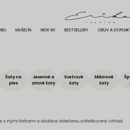
DBU
MUŠELÍN
NEW IN!
BESTSELLERY
OBUV A DOPLNK
Šaty na
Jesenné a
Svetrové
Mikinové
Šp
ples
zimné šaty
šaty
šaty
e s inými farbami a dodáva oblečeniu sofistikovaný vzhľad.