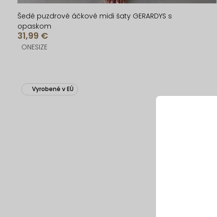
Šedé puzdrové áčkové midi šaty GERARDYS s
opaskom
31,99 €
ONESIZE
Vyrobené v EÚ