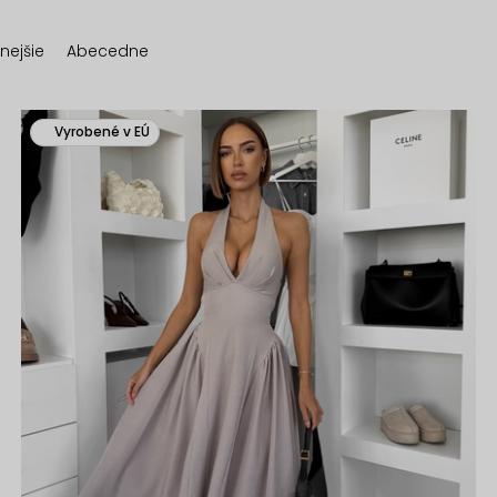
nejšie
Abecedne
Vyrobené v EÚ