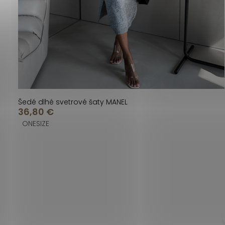
u
u
k
k
t
t
o
o
v
v
Šedé dlhé svetrové šaty MANEL
36,80 €
ONESIZE
O
v
l
Z
á
á