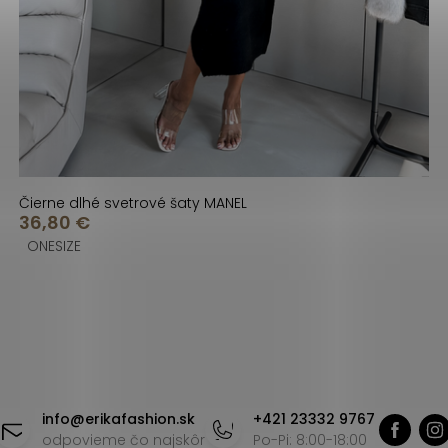
Čierne dlhé svetrové šaty MANEL
36,80 €
ONESIZE
info
@
erikafashion.sk
+421 23332 9767
odpovieme čo najskôr
Po-Pi: 8:00-18:00