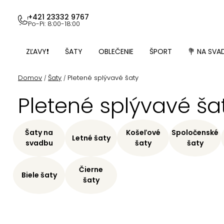
Prejsť
na
+421 23332 9767
Po-Pi: 8:00-18:00
obsah
ZĽAVY❗
ŠATY
OBLEČENIE
ŠPORT
💐 NA SVA
Domov
Šaty
Pletené splývavé šaty
/
/
Pletené splývavé ša
Šaty na
Košeľové
Spoločenské
Letné šaty
svadbu
šaty
šaty
Čierne
Biele šaty
šaty