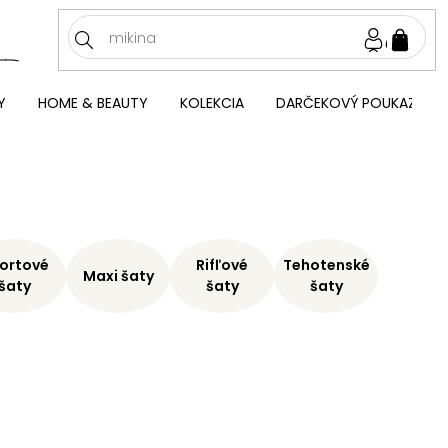
NÁKU
KOŠÍ
Y
HOME & BEAUTY
KOLEKCIA
DARČEKOVÝ POUKAZ
ortové
Rifľové
Tehotenské
Maxi šaty
šaty
šaty
šaty