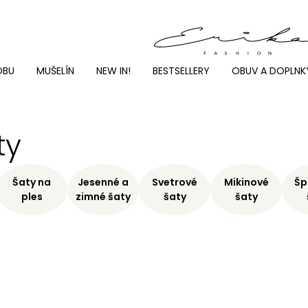
DBU
MUŠELÍN
NEW IN!
BESTSELLERY
OBUV A DOPLNK
ty
Šaty na
Jesenné a
Svetrové
Mikinové
Šp
ples
zimné šaty
šaty
šaty