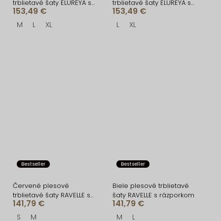
trblietavé šaty ELUREYA s
trblietavé šaty ELUREYA s
153,49 €
153,49 €
rázporkom
rázporkom
M
L
XL
L
XL
Bestseller
Bestseller
Červené plesové
Biele plesové trblietavé
trblietavé šaty RAVELLE s
šaty RAVELLE s rázporkom
141,79 €
141,79 €
rázporkom
S
M
M
L