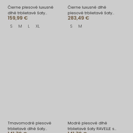
Čierne plesové luxusné
Čierne luxusné dlhé
dlhé trblietavé šaty
plesové trblietavé šaty
159,99 €
283,49 €
GALDYNE s rázporkom
ISOLANE
S
M
L
XL
S
M
Tmavomodré plesové
Modré plesové dlhé
trblietavé dlhé šaty
trblietavé šaty RAVELLE s