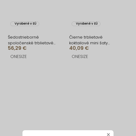
Vyrobené v EÚ
Vyrobené v EÚ
Šedostrieborné
Čierne trblietavé
spoločenské trblietavé
koktailové mini šaty
56,29 €
40,09 €
dlhé šaty KAILINA
VEKOMA
ONESIZE
ONESIZE
×