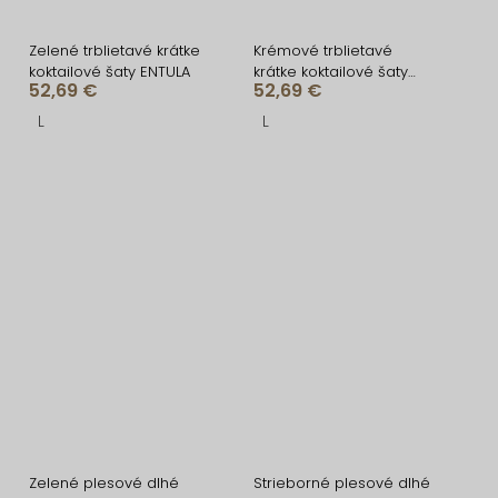
Zelené trblietavé krátke
Krémové trblietavé
koktailové šaty ENTULA
krátke koktailové šaty
52,69 €
52,69 €
ENTULA
L
L
Zelené plesové dlhé
Strieborné plesové dlhé