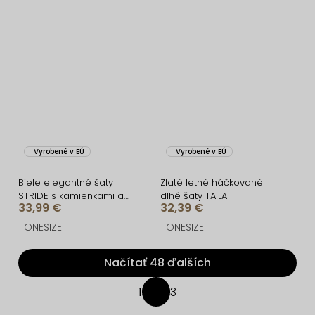
Vyrobené v EÚ
Vyrobené v EÚ
Biele elegantné šaty
Zlaté letné háčkované
STRIDE s kamienkami a
dlhé šaty TAILA
33,99 €
32,39 €
výstrihom
ONESIZE
ONESIZE
Načítať 48 ďalších
O
1
3
S
v