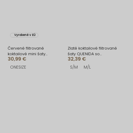
Vyrobené v EÚ
Červené flitrované
Zlaté koktailové flitrované
koktailové mini šaty
šaty QUENIDA so
30,99 €
32,39 €
SOKIRA s dlhým rukávom
strapcami
ONESIZE
S/M
M/L