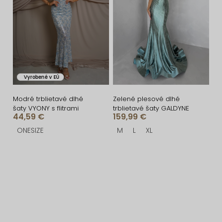
Vyrobené v EÚ
Modré trblietavé dlhé
Zelené plesové dlhé
šaty VYONY s flitrami
trblietavé šaty GALDYNE
44,59 €
159,99 €
ONESIZE
M
L
XL