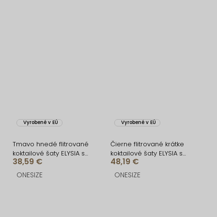
Vyrobené v EÚ
Vyrobené v EÚ
Tmavo hnedé flitrované
Čierne flitrované krátke
koktailové šaty ELYSIA s
koktailové šaty ELYSIA s
38,59 €
48,19 €
kraťaskami
kraťaskami
ONESIZE
ONESIZE