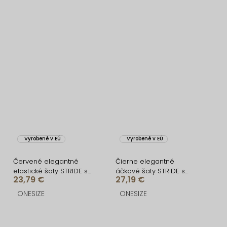
Vyrobené v EÚ
Vyrobené v EÚ
Červené elegantné
Čierne elegantné
elastické šaty STRIDE s
áčkové šaty STRIDE s
23,79 €
27,19 €
kamienkami
kamienkami
ONESIZE
ONESIZE