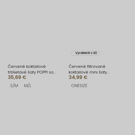
Vyrobené v EÚ
Červené koktailové
Červené flitrované
trblietavé šaty POPPI so
koktailové mini šaty
35,69 €
34,99 €
strapcami
YORIXA
S/M
M/L
ONESIZE