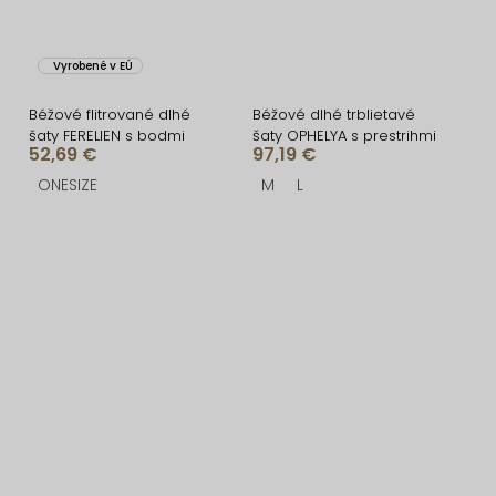
Vyrobené v EÚ
Béžové flitrované dlhé
Béžové dlhé trblietavé
šaty FERELIEN s bodmi
šaty OPHELYA s prestrihmi
52,69 €
97,19 €
ONESIZE
M
L