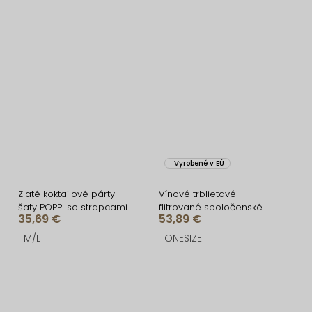
Vyrobené v EÚ
Zlaté koktailové párty
Vínové trblietavé
šaty POPPI so strapcami
flitrované spoločenské
35,69 €
53,89 €
šaty LORVEA na ramienka
M/L
ONESIZE