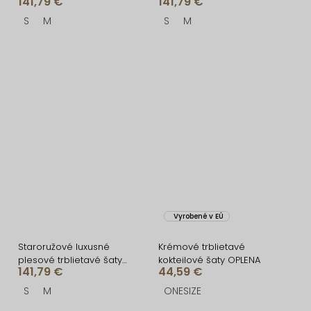
141,79 €
141,79 €
RAVELLE s rázporkom
rázporkom
S
M
S
M
Vyrobené v EÚ
Staroružové luxusné
Krémové trblietavé
plesové trblietavé šaty
kokteilové šaty OPLENA
141,79 €
44,59 €
RAVELLE s rázporkom
S
M
ONESIZE