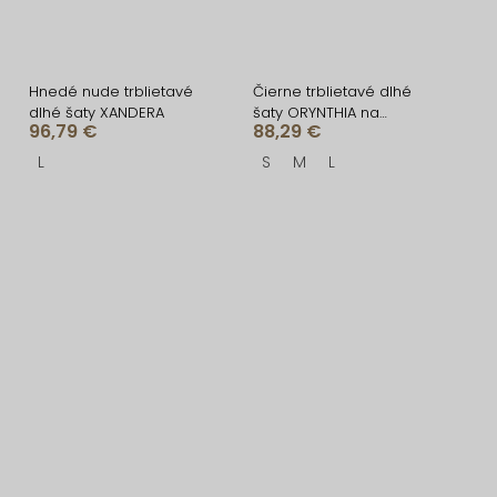
Hnedé nude trblietavé
Čierne trblietavé dlhé
dlhé šaty XANDERA
šaty ORYNTHIA na
96,79 €
88,29 €
ramienka
L
S
M
L