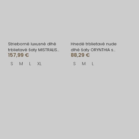
Strieborné luxusné dlhé
Hnedé trblietavé nude
trblietavé šaty MISTRALIS
dlhé šaty ORYNTHIA s
157,99 €
88,29 €
s rázporkom
kamienkami
S
M
L
XL
S
M
L