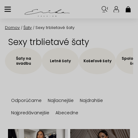
Prejsť
na
NÁK
KOŠ
obsah
Domov
Šaty
Sexy trblietavé šaty
/
/
Sexy trblietavé šaty
Šaty na
Spoloče
Letné šaty
Košeľové šaty
svadbu
šat
R
Odporúčame
Najlacnejšie
Najdrahšie
a
d
Najpredávanejšie
Abecedne
e
n
V