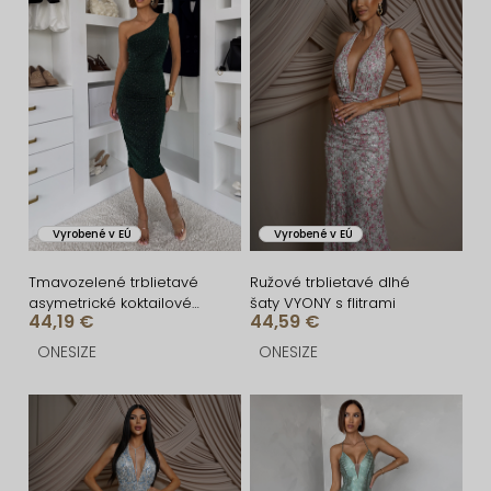
i
ý
e
p
p
i
r
s
o
p
d
r
u
o
Vyrobené v EÚ
Vyrobené v EÚ
k
d
t
u
Tmavozelené trblietavé
Ružové trblietavé dlhé
asymetrické koktailové
šaty VYONY s flitrami
o
k
44,19 €
44,59 €
šaty OTYLDA
v
t
ONESIZE
ONESIZE
o
v