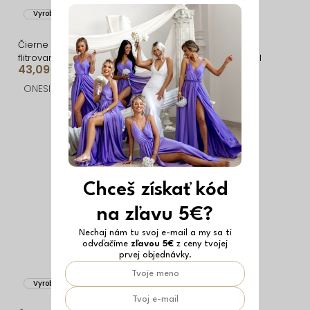
Vyrobené v EÚ
Vyrobené v EÚ
Čierne trblietavé
Čierne mini krátke
flitrované spoločenské
koktailové šaty DRELANI
43,09 €
29,99 €
šaty LORVEA na ramienka
ONESIZE
ONESIZE
Chceš získať kód
na zľavu 5€?
Nechaj nám tu svoj e-mail a my sa ti
odvďačíme
zľavou 5€
z ceny tvojej
prvej objednávky.
Vyrobené v EÚ
Vyrobené v EÚ