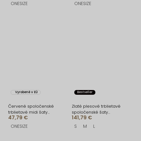
ONESIZE
ONESIZE
Vyrobené v EÚ
Bestseller
Červené spoločenské
Zlaté plesové trblietavé
trblietavé midi šaty
spoločenské šaty
47,79 €
141,79 €
BEMUNO
RAVELLE s rázporkom
ONESIZE
S
M
L