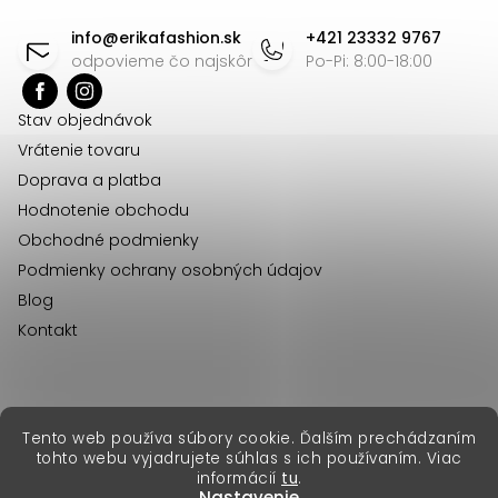
d
á
info
@
erikafashion.sk
+421 23332 9767
a
p
odpovieme čo najskôr
Po-Pi: 8:00-18:00
c
ä
i
Stav objednávok
t
e
Vrátenie tovaru
p
i
Doprava a platba
r
e
Hodnotenie obchodu
v
Obchodné podmienky
k
Podmienky ochrany osobných údajov
y
Blog
v
Kontakt
ý
p
i
s
erikafashion.cz
Tento web používa súbory cookie. Ďalším prechádzaním
Copyright 2026
Erika Fashion
. Všetky práva vyhradené.
u
tohto webu vyjadrujete súhlas s ich používaním. Viac
Vytvoril Shoptet Premium
&
informácií
tu
.
Nastavenie