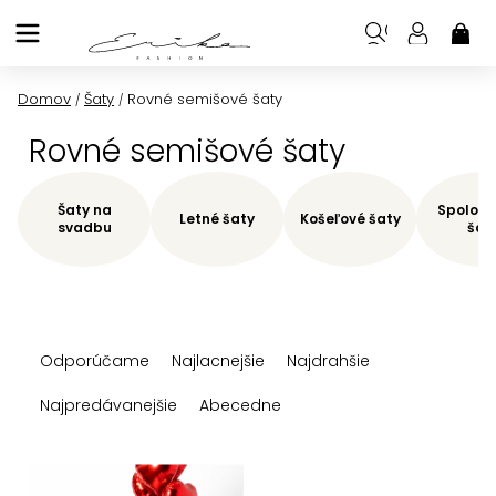
Prejsť
na
NÁK
KOŠ
obsah
Domov
Šaty
Rovné semišové šaty
/
/
Rovné semišové šaty
Šaty na
Spoloče
Letné šaty
Košeľové šaty
svadbu
šat
R
Odporúčame
Najlacnejšie
Najdrahšie
a
d
Najpredávanejšie
Abecedne
e
n
V