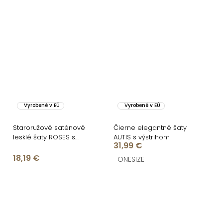
Vyrobené v EÚ
Vyrobené v EÚ
Staroružové saténové
Čierne elegantné šaty
lesklé šaty ROSES s
AUTIS s výstrihom
31,99 €
rázporkom
18,19 €
ONESIZE