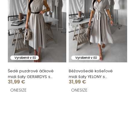
Vyrobené v EÚ
Vyrobené v EÚ
Šedé puzdrové áčkové
Béžovošedé košeľové
midi šaty GERARDYS s
midi šaty YELONY s
31,99 €
31,99 €
opaskom
opaskom
ONESIZE
ONESIZE