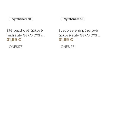
Vyrobené v EÚ
Vyrobené v EÚ
Žlté puzdrové áčkové
Svetlo zelené púzdrové
midi šaty GERARDYS s
áčkové šaty GERARDYS s
31,99 €
31,99 €
opaskom
opaskom
ONESIZE
ONESIZE