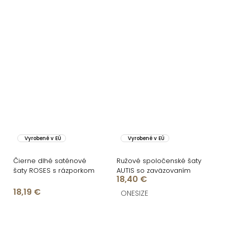
Vyrobené v EÚ
Vyrobené v EÚ
Čierne dlhé saténové
Ružové spoločenské šaty
šaty ROSES s rázporkom
AUTIS so zaväzovaním
18,40 €
18,19 €
ONESIZE