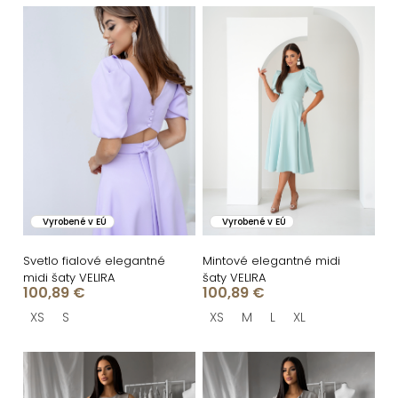
n
V
i
ý
e
p
p
i
r
s
o
p
d
r
u
o
Vyrobené v EÚ
Vyrobené v EÚ
k
d
t
u
Svetlo fialové elegantné
Mintové elegantné midi
midi šaty VELIRA
šaty VELIRA
o
k
100,89 €
100,89 €
v
t
XS
S
XS
M
L
XL
o
v