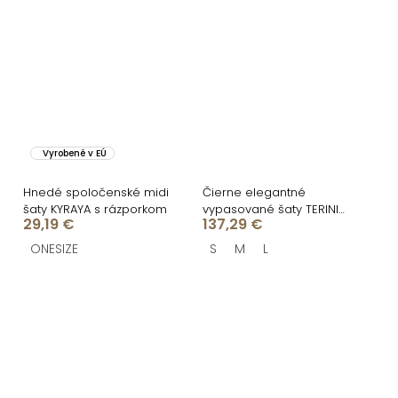
Vyrobené v EÚ
Hnedé spoločenské midi
Čierne elegantné
šaty KYRAYA s rázporkom
vypasované šaty TERINIA
29,19 €
137,29 €
s pierkami
ONESIZE
S
M
L