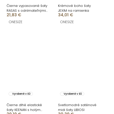
Čierne vypasované šaty
Krémové boho šaty
RASAS s odnímateľnými
JEXIM na ramienka
21,83 €
34,01 €
bielymi kvetmi
ONESIZE
ONESIZE
Vyrobené v EÚ
Vyrobené v EÚ
Čierne dlhé elastické
Svetlomodré saténové
šaty KEENAN s holým
midi šaty LIBIOSI