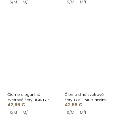
S/M
M/L
S/M
M/L
Čierne elegantné
Čierne dlhé svetrové
svetrové šaty HEARTY s
šaty TYMORAE s dlhým
42,66 €
42,66 €
dlhým rukávom
rukávom
S/M
M/L
S/M
M/L