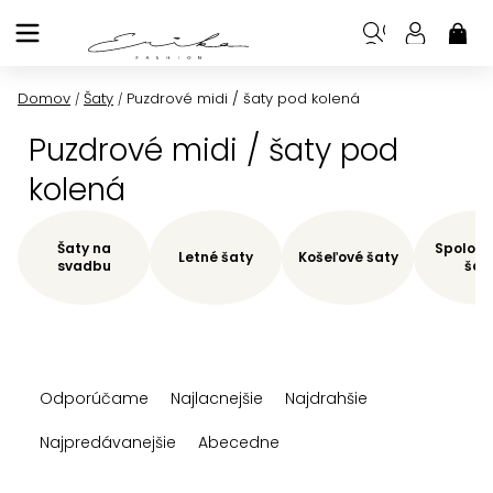
Prejsť
na
NÁK
KOŠ
obsah
Domov
Šaty
Puzdrové midi / šaty pod kolená
/
/
Puzdrové midi / šaty pod
kolená
Šaty na
Spoloče
Letné šaty
Košeľové šaty
svadbu
šat
R
Odporúčame
Najlacnejšie
Najdrahšie
a
d
Najpredávanejšie
Abecedne
e