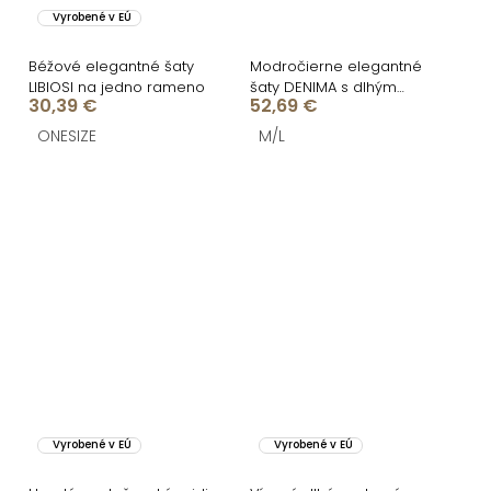
Vyrobené v EÚ
Béžové elegantné šaty
Modročierne elegantné
LIBIOSI na jedno rameno
šaty DENIMA s dlhým
30,39 €
52,69 €
rukávom
ONESIZE
M/L
Vyrobené v EÚ
Vyrobené v EÚ