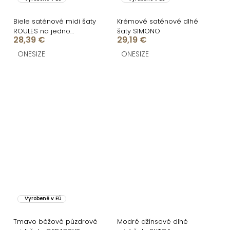
Biele saténové midi šaty
Krémové saténové dlhé
ROULES na jedno
šaty SIMONO
28,39 €
29,19 €
rameno
ONESIZE
ONESIZE
Vyrobené v EÚ
Tmavo béžové púzdrové
Modré džínsové dlhé