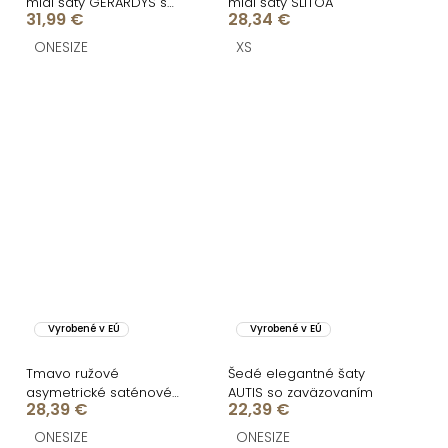
midi šaty GERARDYS s
midi šaty SLITOA
31,99 €
28,34 €
opaskom
ONESIZE
XS
Vyrobené v EÚ
Vyrobené v EÚ
Tmavo ružové
Šedé elegantné šaty
asymetrické saténové
AUTIS so zaväzovaním
28,39 €
22,39 €
šaty ROULES
ONESIZE
ONESIZE