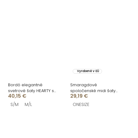
Vyrobené v EÚ
Bordó elegantné
Smaragdové
svetrové šaty HEARTY s
spoločenské midi šaty
40,15 €
29,19 €
dlhým rukávom
KYRAYA s rázporkom
S/M
M/L
ONESIZE