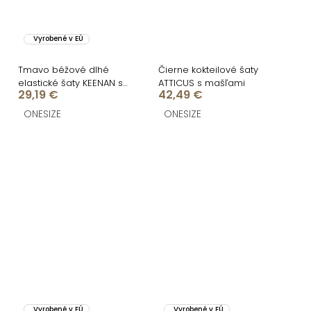
Vyrobené v EÚ
Tmavo béžové dlhé
Čierne kokteilové šaty
elastické šaty KEENAN s
ATTICUS s mašľami
29,19 €
42,49 €
holým chrbtom
ONESIZE
ONESIZE
Vyrobené v EÚ
Vyrobené v EÚ