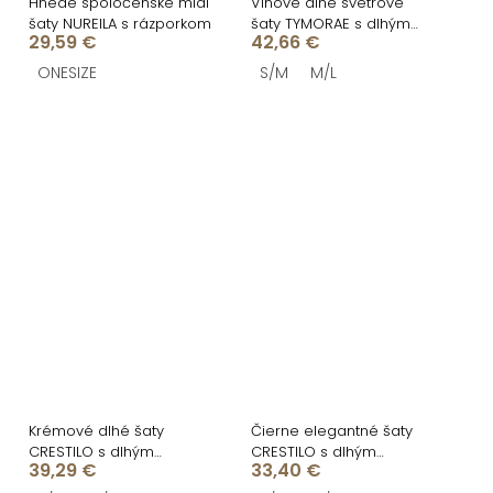
Hnedé spoločenské midi
Vínové dlhé svetrové
šaty NUREILA s rázporkom
šaty TYMORAE s dlhým
29,59 €
42,66 €
rukávom
ONESIZE
S/M
M/L
Krémové dlhé šaty
Čierne elegantné šaty
CRESTILO s dlhým
CRESTILO s dlhým
39,29 €
33,40 €
rukávom
rukávom