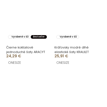
Vyrobené v EÚ
Bestseller
Vyrobené v EÚ
Čierne koktailové
Kráľovsky modré dlhé
jednoduché šaty ARACYT
elastické šaty KRAULET
24,29 €
25,91 €
ONESIZE
ONESIZE