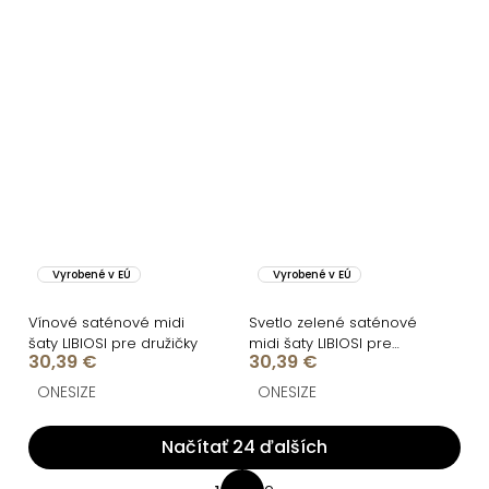
Vyrobené v EÚ
Vyrobené v EÚ
Vínové saténové midi
Svetlo zelené saténové
šaty LIBIOSI pre družičky
midi šaty LIBIOSI pre
30,39 €
30,39 €
družičky
ONESIZE
ONESIZE
Načítať 24 ďalších
O