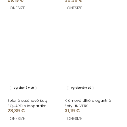
29,19 €
30,39 €
chrbtom
ONESIZE
ONESIZE
Vyrobené v EÚ
Vyrobené v EÚ
Zelené saténové šaty
Krémové dlhé elegantné
SQUARD s leopardím
šaty UNIVERS
28,39 €
31,19 €
vzorom
ONESIZE
ONESIZE