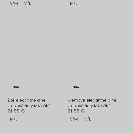
S/M
M/L
M/L
New
New
Žlté elegantné dlhé
Krémové elegantné dlhé
krajkové šaty MALLONE
krajkové šaty MALLONE
31,99 €
31,99 €
M/L
S/M
M/L