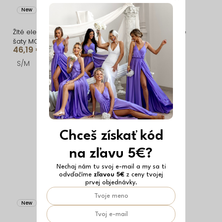
New
New
Vyrobené v EÚ
Žlté elegantné dlhé letné
Biele bodkované letné
šaty MOVINATE
šaty WESSAYA
46,19 €
38,49 €
S/M
M/L
ONESIZE
Chceš získať kód
na zľavu 5€?
Nechaj nám tu svoj e-mail a my sa ti
odvďačíme
zľavou 5€
z ceny tvojej
prvej objednávky.
New
Vyrobené v EÚ
New
Vyrobené v EÚ