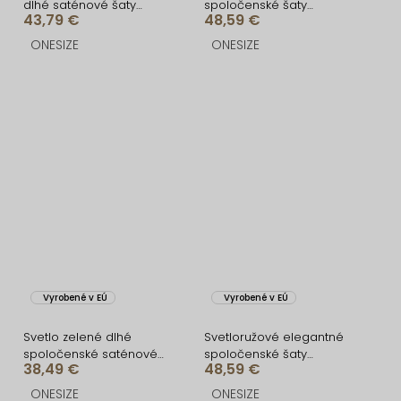
dlhé saténové šaty
spoločenské šaty
43,79 €
48,59 €
PELAD
IRAKLION
ONESIZE
ONESIZE
Vyrobené v EÚ
Vyrobené v EÚ
Svetlo zelené dlhé
Svetloružové elegantné
spoločenské saténové
spoločenské šaty
38,49 €
48,59 €
šaty ARANKA na ramienka
IRAKLION
ONESIZE
ONESIZE