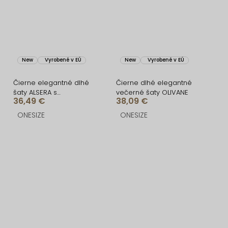
New
Vyrobené v EÚ
New
Vyrobené v EÚ
Čierne elegantné dlhé
Čierne dlhé elegantné
šaty ALSERA s
večerné šaty OLIVANE
36,49 €
38,09 €
vypchávkami
ONESIZE
ONESIZE