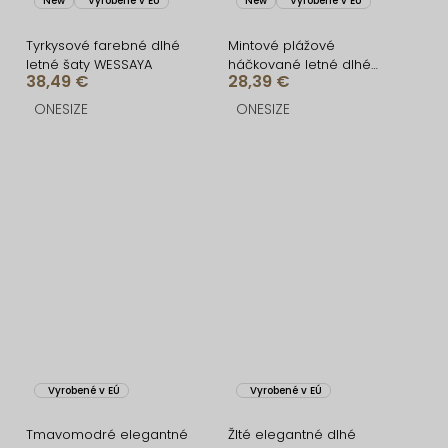
New
Vyrobené v EÚ
New
Vyrobené v EÚ
Tyrkysové farebné dlhé
Mintové plážové
letné šaty WESSAYA
háčkované letné dlhé
38,49 €
28,39 €
šaty ELARIS
ONESIZE
ONESIZE
Vyrobené v EÚ
Vyrobené v EÚ
Tmavomodré elegantné
Žlté elegantné dlhé