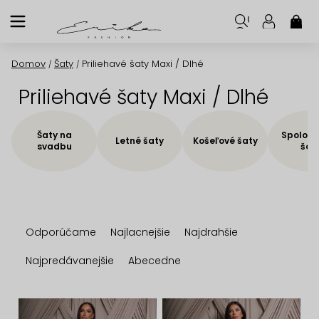
Prejsť
na
NÁK
KOŠ
obsah
Domov
Šaty
Priliehavé šaty Maxi / Dlhé
/
/
Priliehavé šaty Maxi / Dlhé
Šaty na
Spoloče
Letné šaty
Košeľové šaty
svadbu
šat
R
Odporúčame
Najlacnejšie
Najdrahšie
a
d
Najpredávanejšie
Abecedne
e
n
V