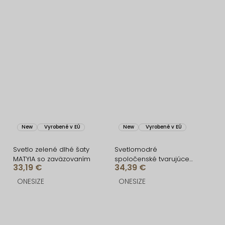
New
Vyrobené v EÚ
New
Vyrobené v EÚ
Svetlo zelené dlhé šaty
Svetlomodré
MATYIA so zaväzovaním
spoločenské tvarujúce
33,19 €
34,39 €
šaty FIAMMAR na jedno
rameno
ONESIZE
ONESIZE