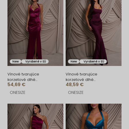
i
ý
e
p
p
i
r
s
o
p
d
r
u
o
New
Vyrobené v EÚ
New
Vyrobené v EÚ
k
d
t
u
Vínové tvarujúce
Vínové tvarujúce
korzetové dlhé
korzetové dlhé
o
k
54,69 €
48,59 €
spoločenské šaty
spoločenské šaty
FRUESTA
BRANFLA
v
t
ONESIZE
ONESIZE
o
v