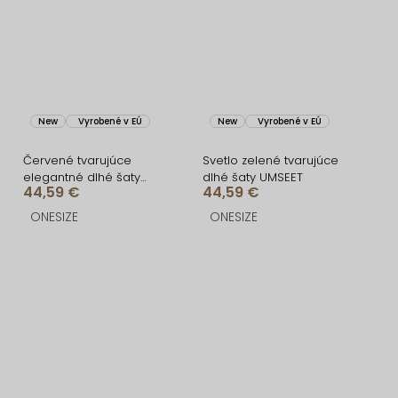
New
Vyrobené v EÚ
New
Vyrobené v EÚ
Červené tvarujúce
Svetlo zelené tvarujúce
elegantné dlhé šaty
dlhé šaty UMSEET
44,59 €
44,59 €
UMSEET
ONESIZE
ONESIZE