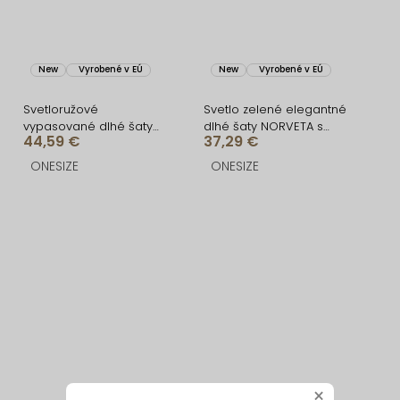
New
Vyrobené v EÚ
New
Vyrobené v EÚ
Svetloružové
Svetlo zelené elegantné
vypasované dlhé šaty
dlhé šaty NORVETA s
44,59 €
37,29 €
UMSEET
odhaleným chrbtom
ONESIZE
ONESIZE
×