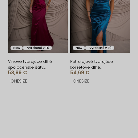
New
Vyrobené v EÚ
New
Vyrobené v EÚ
Vínové tvarujúce dlhé
Petrolejové tvarujúce
spoločenské šaty
korzetové dlhé
53,89 €
54,69 €
CRUNCHA na jedno
spoločenské šaty
rameno
FRUESTA
ONESIZE
ONESIZE