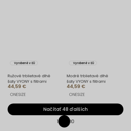
Vyrobené v EÚ
Vyrobené v EÚ
Ružové trblietavé dlhé
Modré trblietavé dlhé
šaty VYONY s flitrami
šaty VYONY s flitrami
44,59 €
44,59 €
ONESIZE
ONESIZE
Načítať 48 ďalších
O
1
10
S
v