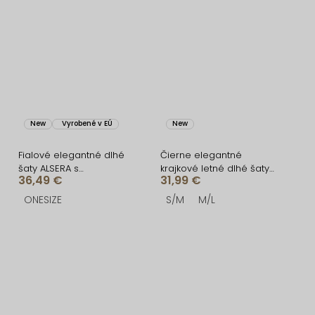
New
Vyrobené v EÚ
New
Fialové elegantné dlhé
Čierne elegantné
šaty ALSERA s
krajkové letné dlhé šaty
36,49 €
31,99 €
vypchávkami
MALLONE
ONESIZE
S/M
M/L