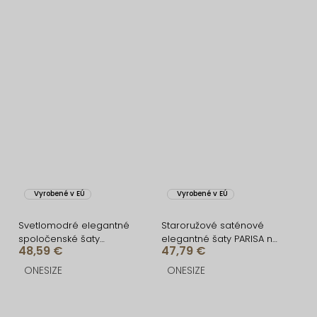
Vyrobené v EÚ
Vyrobené v EÚ
Svetlomodré elegantné
Staroružové saténové
spoločenské šaty
elegantné šaty PARISA na
48,59 €
47,79 €
IRAKLION
jedno rameno
ONESIZE
ONESIZE