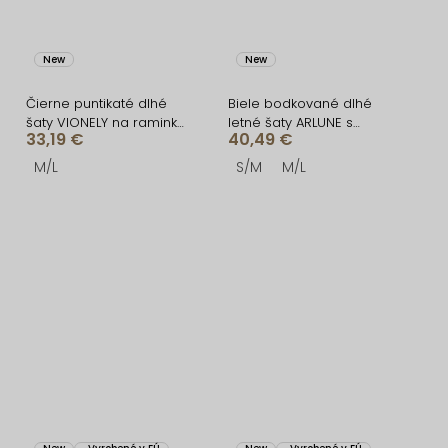
New
New
Čierne puntikaté dlhé
Biele bodkované dlhé
šaty VIONELY na raminka
letné šaty ARLUNE s
33,19 €
40,49 €
a čipkou
korzetom
M/L
S/M
M/L