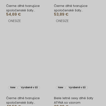
Čierne dlhé tvarujúce
Čierne dlhé tvarujúce
spoločenské šaty
spoločenské šaty
54,69 €
53,89 €
FRUESTA
CRUNCHA na jedno
rameno
ONESIZE
ONESIZE
New
Vyrobené v EÚ
New
Vyrobené v EÚ
Čierne dlhé tvarujúce
Biele letné sexy dlhé šaty
spoločenské šaty
ATYNA so vzorom