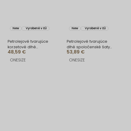
New
Vyrobené v EÚ
New
Vyrobené v EÚ
Petrolejové tvarujúce
Petrolejové tvarujúce
korzetové dlhé
dlhé spoločenské šaty
48,59 €
53,89 €
spoločenské šaty
CRUNCHA na jedno
BRANFLA
rameno
ONESIZE
ONESIZE