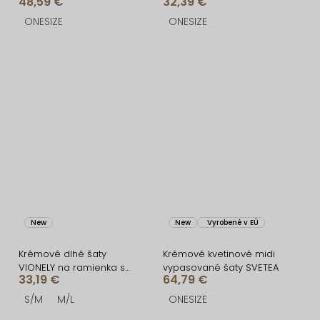
48,59 €
32,39 €
BRANFLA s výstrihom
ONESIZE
ONESIZE
New
New
Vyrobené v EÚ
Krémové dlhé šaty
Krémové kvetinové midi
VIONELY na ramienka s
vypasované šaty SVETEA
33,19 €
64,79 €
čiernymi bodkami
S/M
M/L
ONESIZE