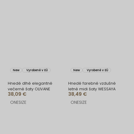
New
Vyrobené v EÚ
New
Vyrobené v EÚ
Hnedé dlhé elegantné
Hnedé farebné vzdušné
večerné šaty OLIVANE
letné midi šaty WESSAYA
38,09 €
38,49 €
ONESIZE
ONESIZE