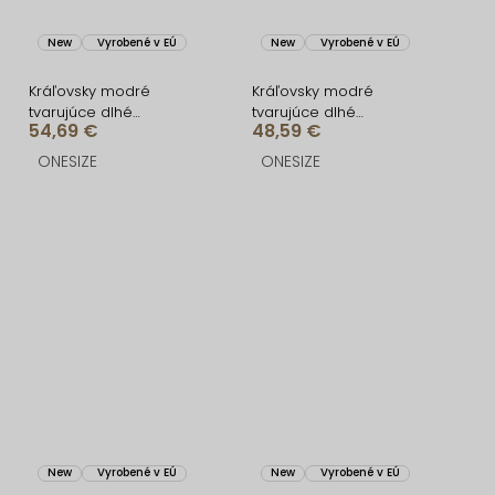
New
Vyrobené v EÚ
New
Vyrobené v EÚ
Kráľovsky modré
Kráľovsky modré
tvarujúce dlhé
tvarujúce dlhé
54,69 €
48,59 €
spoločenské šaty
spoločenské šaty
FRUESTA
BRANFLA
ONESIZE
ONESIZE
New
Vyrobené v EÚ
New
Vyrobené v EÚ