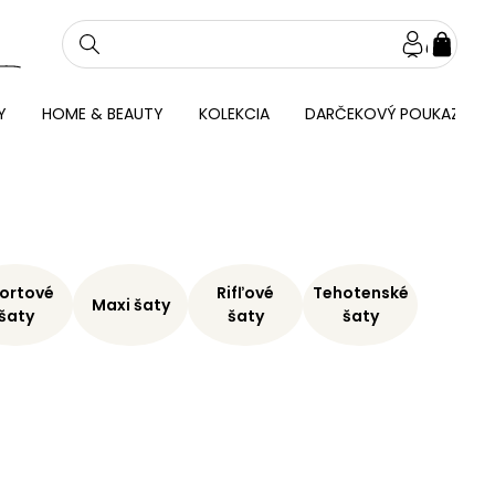
NÁKU
KOŠÍ
Y
HOME & BEAUTY
KOLEKCIA
DARČEKOVÝ POUKAZ
ortové
Rifľové
Tehotenské
Maxi šaty
šaty
šaty
šaty