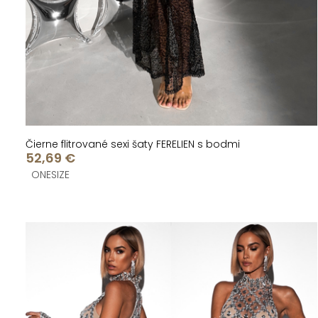
u
u
k
k
t
t
o
o
v
v
Čierne flitrované sexi šaty FERELIEN s bodmi
52,69 €
ONESIZE