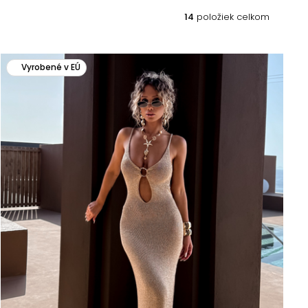
14
položiek celkom
Vyrobené v EÚ