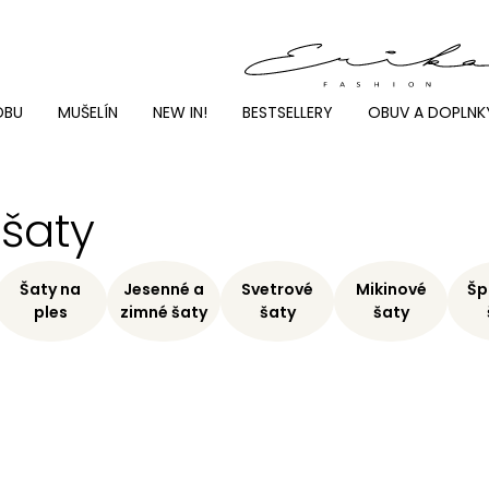
DBU
MUŠELÍN
NEW IN!
BESTSELLERY
OBUV A DOPLNK
 šaty
Šaty na
Jesenné a
Svetrové
Mikinové
Šp
ples
zimné šaty
šaty
šaty