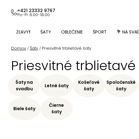
Prejsť
na
+421 23332 9767
Po-Pi: 8:00-18:00
obsah
ZĽAVY❗
ŠATY
OBLEČENIE
ŠPORT
💐 NA SVA
Domov
Šaty
Priesvitné trblietavé šaty
/
/
Priesvitné trblietavé
Šaty na
Košeľové
Spoločenské
Letné šaty
svadbu
šaty
šaty
Čierne
Biele šaty
šaty