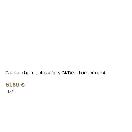
Čierne dlhé trblietavé šaty OKTAY s kamienkami
51,89 €
M/L