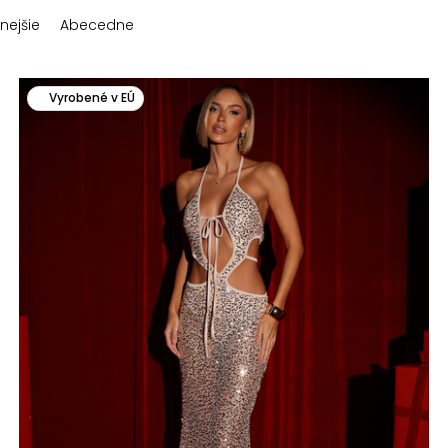
nejšie
Abecedne
Vyrobené v EÚ