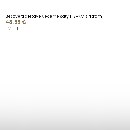
Béžové trblietavé večerné šaty HISAKO s flitrami
48,59 €
M
L