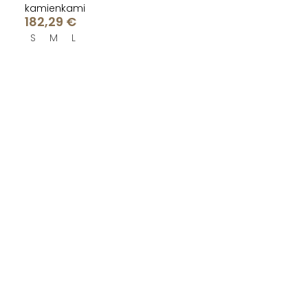
kamienkami
182,29 €
S
M
L