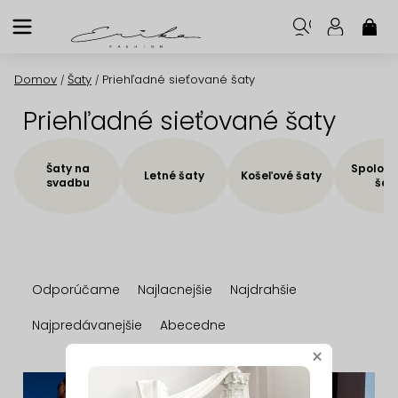
Prejsť
na
NÁK
KOŠ
obsah
Domov
Šaty
Priehľadné sieťované šaty
/
/
Priehľadné sieťované šaty
Šaty na
Spoloče
Letné šaty
Košeľové šaty
svadbu
šat
R
Odporúčame
Najlacnejšie
Najdrahšie
a
d
Najpredávanejšie
Abecedne
e
×
n
V