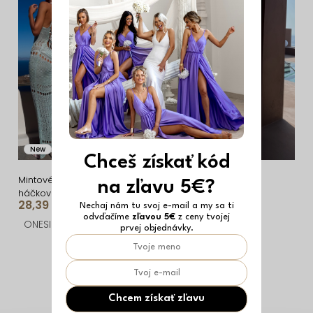
i
ý
e
p
p
i
r
s
o
p
d
r
u
o
New
Vyrobené v EÚ
Vyrobené v EÚ
k
d
Chceš získať kód
t
u
Mintové plážové
Zlaté letné háčkované
na zľavu 5€?
háčkované letné dlhé
dlhé šaty TAILA
o
k
28,39 €
32,39 €
šaty ELARIS
Nechaj nám tu svoj e-mail a my sa ti
odvďačíme
zľavou 5€
z ceny tvojej
v
t
ONESIZE
ONESIZE
prvej objednávky.
o
O
v
v
l
Chcem získať zľavu
á
Z