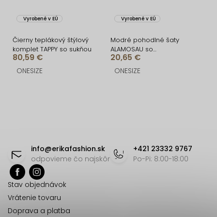
Vyrobené v EÚ
Vyrobené v EÚ
Čierny teplákový štýlový
Modré pohodlné šaty
komplet TAPPY so sukňou
ALAMOSAU so
80,59 €
20,65 €
zaväzovaním
ONESIZE
ONESIZE
O
v
l
á
Z
d
á
info
@
erikafashion.sk
+421 23332 9767
a
p
odpovieme čo najskôr
Po-Pi: 8:00-18:00
c
ä
i
Stav objednávok
t
e
Vrátenie tovaru
p
i
Doprava a platba