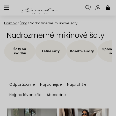
Prejsť
na
NÁK
KOŠ
obsah
Domov
Šaty
Nadrozmerné mikinové šaty
/
/
Nadrozmerné mikinové šaty
Šaty na
Spoloče
Letné šaty
Košeľové šaty
svadbu
šat
R
Odporúčame
Najlacnejšie
Najdrahšie
a
d
Najpredávanejšie
Abecedne
e
n
V