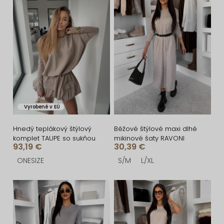
i
ý
e
p
p
i
r
s
o
p
d
r
u
o
Vyrobené v EÚ
k
d
t
u
Hnedý teplákový štýlový
Béžové štýlové maxi dlhé
komplet TAUPE so sukňou
mikinové šaty RAVONI
o
k
93,19 €
30,39 €
v
t
ONESIZE
S/M
L/XL
o
v