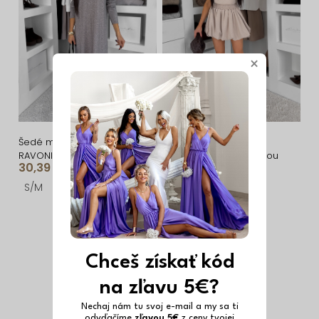
×
Vyrobené v EÚ
Šedé maxi dlhé šaty
Krémový krátky štýlový
RAVONI
komplet TAPPY so sukňou
30,39 €
80,59 €
S/M
ONESIZE
Chceš získať kód
na zľavu 5€?
Nechaj nám tu svoj e-mail a my sa ti
odvďačíme
zľavou 5€
z ceny tvojej