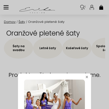
Prejsť
na
NÁK
KOŠ
obsah
Domov
Šaty
Oranžové pletené šaty
/
/
Oranžové pletené šaty
Šaty na
Spoloče
Letné šaty
Košeľové šaty
svadbu
šat
Produkty ešte len pripravujeme.
×