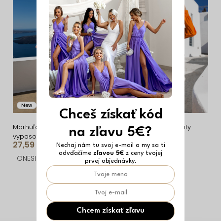
i
ý
e
p
p
i
r
s
o
p
d
r
u
o
New
Vyrobené v EÚ
Vyrobené v EÚ
k
d
Chceš získať kód
t
u
Marhuľové áčkové
Oranžové košeľové šaty
na zľavu 5€?
vypasované krátke šaty
SIERRA na gombíky
o
k
27,59 €
17,51 €
ULJANA s kvetmi
Nechaj nám tu svoj e-mail a my sa ti
odvďačíme
zľavou 5€
z ceny tvojej
v
t
ONESIZE
ONESIZE
prvej objednávky.
o
O
v
v
l
Chcem získať zľavu
á
Z