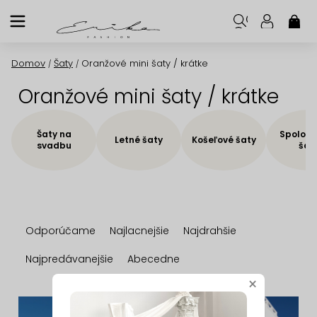
Prejsť
na
NÁK
KOŠ
obsah
Domov
Šaty
Oranžové mini šaty / krátke
/
/
Oranžové mini šaty / krátke
Šaty na
Spoloče
Letné šaty
Košeľové šaty
svadbu
šat
R
Odporúčame
Najlacnejšie
Najdrahšie
a
d
Najpredávanejšie
Abecedne
e
×
n
V