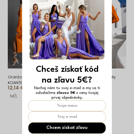
i
ý
e
p
p
i
r
s
o
p
d
r
u
o
Vyrobené v EÚ
k
d
Chceš získať kód
t
u
Oranžové strečové šaty
Oranžové košeľové šaty
na zľavu 5€?
KOANTES s rázporkom
SIERRA na gombíky
o
k
12,14 €
17,51 €
Nechaj nám tu svoj e-mail a my sa ti
odvďačíme
zľavou 5€
z ceny tvojej
v
t
M/L
ONESIZE
prvej objednávky.
o
O
v
v
l
Chcem získať zľavu
á
Z