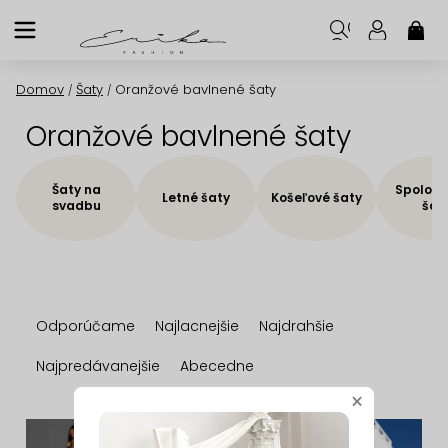
Prejsť
na
NÁK
KOŠ
obsah
Domov
Šaty
Oranžové bavlnené šaty
/
/
Oranžové bavlnené šaty
Šaty na
Spoloče
Letné šaty
Košeľové šaty
svadbu
šat
R
Odporúčame
Najlacnejšie
Najdrahšie
a
d
Najpredávanejšie
Abecedne
e
×
n
V