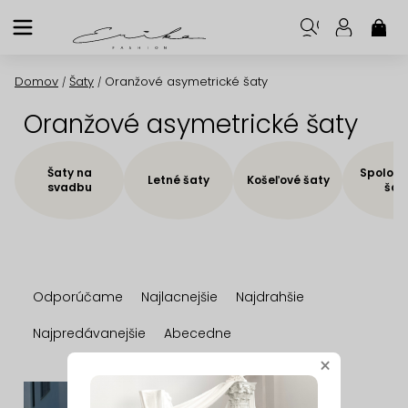
Prejsť
na
NÁK
KOŠ
obsah
Domov
Šaty
Oranžové asymetrické šaty
/
/
Oranžové asymetrické šaty
Šaty na
Spoloče
Letné šaty
Košeľové šaty
svadbu
šat
R
Odporúčame
Najlacnejšie
Najdrahšie
a
d
Najpredávanejšie
Abecedne
e
×
n
V