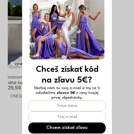
i
ý
e
p
p
i
r
s
o
p
d
r
u
o
Vyrobené v EÚ
k
d
Chceš získať kód
t
u
Lososové asymetrické
na zľavu 5€?
dlhé šaty SIENNA
o
k
25,59 €
Nechaj nám tu svoj e-mail a my sa ti
odvďačíme
zľavou 5€
z ceny tvojej
v
t
ONESIZE
prvej objednávky.
o
O
v
v
l
Chcem získať zľavu
á
Z