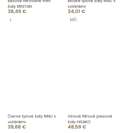
Béžové flitrované mini
Modré tylové šaty RINU s
šaty KRISTAN
volánikmi
38,49 €
34,01 €
L
M/L
Čierne tylové šaty RINU s
Vínové flitrové plesové
volánikmi
šaty HISAKO
39,68 €
48,59 €