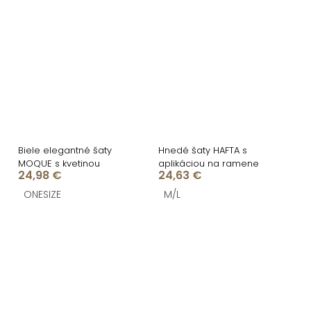
Biele elegantné šaty
Hnedé šaty HAFTA s
MOQUE s kvetinou
aplikáciou na ramene
24,98 €
24,63 €
ONESIZE
M/L