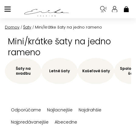
Prejsť
na
NÁK
KOŠ
obsah
Domov
Šaty
Mini/krátke šaty na jedno rameno
/
/
Mini/krátke šaty na jedno
rameno
Šaty na
Spoloče
Letné šaty
Košeľové šaty
svadbu
šat
R
Odporúčame
Najlacnejšie
Najdrahšie
a
d
Najpredávanejšie
Abecedne
e