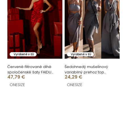
Vyrobené v EÚ
Vyrobené v EÚ
Červené flitrované dlhé
Šedohnedý mušelínový
spoločenské šaty FAIDURI
variabilný prehoz top
47,79 €
24,29 €
s vlečkou
šaty DASHER
ONESIZE
ONESIZE