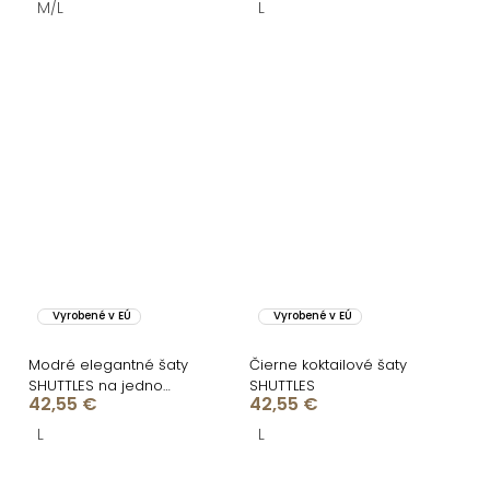
M/L
L
Vyrobené v EÚ
Vyrobené v EÚ
Modré elegantné šaty
Čierne koktailové šaty
SHUTTLES na jedno
SHUTTLES
42,55 €
42,55 €
rameno
L
L