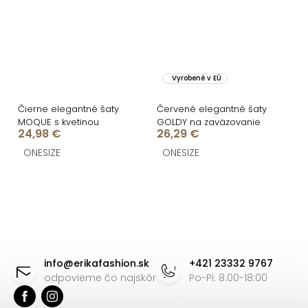
Vyrobené v EÚ
Čierne elegantné šaty
Červené elegantné šaty
MOQUE s kvetinou
GOLDY na zaväzovanie
24,98 €
26,29 €
ONESIZE
ONESIZE
O
v
l
á
Z
d
á
info
@
erikafashion.sk
+421 23332 9767
a
p
odpovieme čo najskôr
Po-Pi: 8:00-18:00
c
ä
i