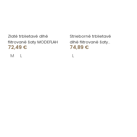
Zlaté trblietavé dlhé
Strieborné trblietavé
flitrované šaty MODEFLAH
dlhé flitrované šaty
72,49 €
74,89 €
MODEFLAH
M
L
L