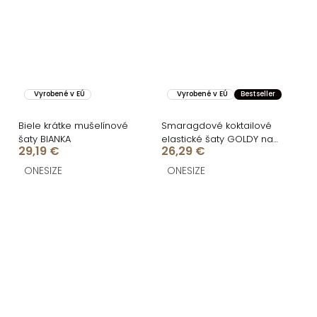
Vyrobené v EÚ
Vyrobené v EÚ
Bestseller
Biele krátke mušelínové
Smaragdové koktailové
šaty BIANKA
elastické šaty GOLDY na
29,19 €
26,29 €
zaväzovanie
ONESIZE
ONESIZE