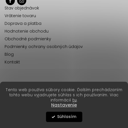
ä
i
Stav objednávok
t
e
Vrátenie tovaru
p
i
Doprava a platba
r
e
Hodnotenie obchodu
v
Obchodné podmienky
k
Podmienky ochrany osobných údajov
y
Blog
v
Kontakt
ý
p
i
s
erikafashion.cz
Tento web používa súbory cookie. Ďalším prechádzaním
Copyright 2026
Erika Fashion
. Všetky práva vyhradené.
u
tohto webu vyjadrujete súhlas s ich používaním. Viac
Vytvoril Shoptet Premium
&
informácií
tu
.
Nastavenie
Súhlasím