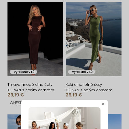
n
V
i
ý
e
p
p
i
r
s
o
p
d
r
u
o
Vyrobené v EÚ
Vyrobené v EÚ
k
d
t
u
Tmavo hnedé dlhé šaty
Kaki dlhé letné šaty
KEENAN s holým chrbtom
KEENAN s holým chrbtom
o
k
29,19 €
29,19 €
v
t
ONESIZE
ONESIZE
×
o
v