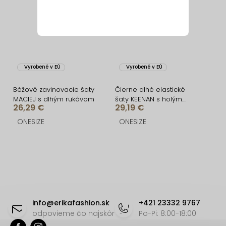
Vyrobené v EÚ
Vyrobené v EÚ
Béžové zavinovacie šaty
Čierne dlhé elastické
MACIEJ s dlhým rukávom
šaty KEENAN s holým
26,29 €
29,19 €
chrbtom
ONESIZE
ONESIZE
O
v
l
á
Z
d
á
info
@
erikafashion.sk
+421 23332 9767
a
p
odpovieme čo najskôr
Po-Pi: 8:00-18:00
c