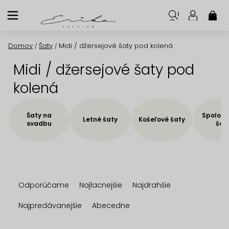
Prejsť
na
NÁK
KOŠ
obsah
Domov
Šaty
Midi / džersejové šaty pod kolená
/
/
Midi / džersejové šaty pod
kolená
Šaty na
Spoloče
Letné šaty
Košeľové šaty
svadbu
šat
R
Odporúčame
Najlacnejšie
Najdrahšie
a
d
Najpredávanejšie
Abecedne
e