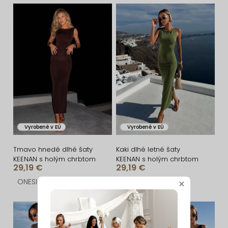
n
V
i
ý
e
p
p
i
r
s
o
p
d
r
u
o
Vyrobené v EÚ
Vyrobené v EÚ
k
d
t
u
Tmavo hnedé dlhé šaty
Kaki dlhé letné šaty
KEENAN s holým chrbtom
KEENAN s holým chrbtom
o
k
29,19 €
29,19 €
v
t
ONESIZE
ONESIZE
×
o
v