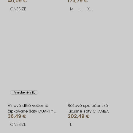
40,09 €
173,79 €
LIRONDE
šaty VIANORA
ONESIZE
M
L
XL
Vyrobené v EÚ
Vínové dlhé večerné
Béžové spoločenské
čipkované šaty DUARTY s
luxusné šaty CHAMBA
36,49 €
202,49 €
bodmi
ONESIZE
L