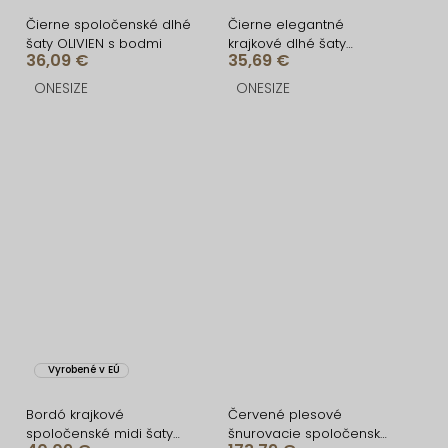
Čierne spoločenské dlhé
Čierne elegantné
šaty OLIVIEN s bodmi
krajkové dlhé šaty
36,09 €
35,69 €
VELISSA
ONESIZE
ONESIZE
Vyrobené v EÚ
Bordó krajkové
Červené plesové
spoločenské midi šaty
šnurovacie spoločenské