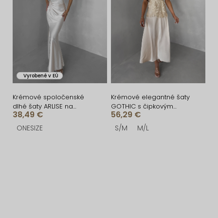
Vyrobené v EÚ
Krémové spoločenské
Krémové elegantné šaty
dlhé šaty ARLISE na
GOTHIC s čipkovým
38,49 €
56,29 €
ramienka
topom
ONESIZE
S/M
M/L