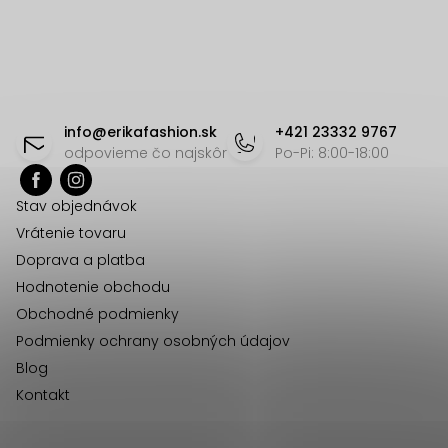
O
v
l
á
Z
d
á
info
@
erikafashion.sk
+421 23332 9767
a
p
odpovieme čo najskôr
Po-Pi: 8:00-18:00
c
ä
i
Stav objednávok
t
e
Vrátenie tovaru
p
i
Doprava a platba
r
e
Hodnotenie obchodu
v
Obchodné podmienky
k
Podmienky ochrany osobných údajov
y
Blog
v
Kontakt
ý
p