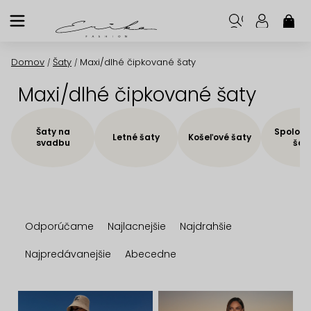
Prejsť
na
NÁK
KOŠ
obsah
Domov
Šaty
Maxi/dlhé čipkované šaty
/
/
Maxi/dlhé čipkované šaty
Šaty na
Spoloče
Letné šaty
Košeľové šaty
svadbu
šat
R
Odporúčame
Najlacnejšie
Najdrahšie
a
d
Najpredávanejšie
Abecedne
e
n
V