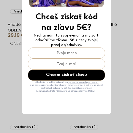
Vyrobené v EÚ
Vyrobené v EÚ
Chceš získať kód
Hnedé krajkové dlhé šaty
Vínové spoločenské dlhé
na zľavu 5€?
ODELIA s riasením
šaty OLIVIEN s bodmi
29,19 €
36,09 €
Nechaj nám tu svoj e-mail a my sa ti
odvďačíme
zľavou 5€
z ceny tvojej
ONESIZE
ONESIZE
prvej objednávky.
Chcem získať zľavu
Odoslaním formulára súhlasíš sa
spracovaním osobných údajov
a so zasielaním našich inšpiratívnych newsletterov. Z odberu sa môžeš
kedykoľvek odhlásiť v pätičke každého z e-mailov.
Minimálna hodnota nákupu pre uplatnenie zľavy je 60 EUR.
Vyrobené v EÚ
Vyrobené v EÚ