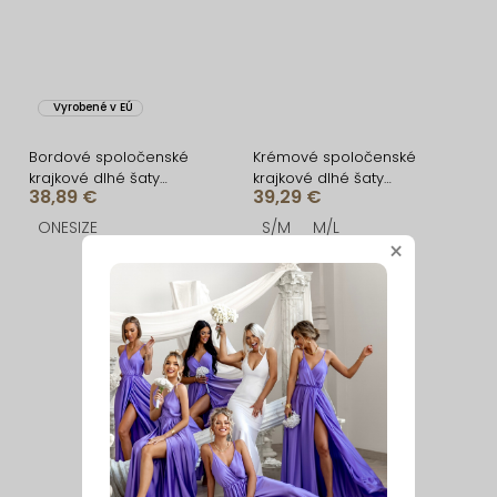
Vyrobené v EÚ
Bordové spoločenské
Krémové spoločenské
krajkové dlhé šaty
krajkové dlhé šaty
38,89 €
39,29 €
ZERULON
KRETONA
ONESIZE
S/M
M/L
×