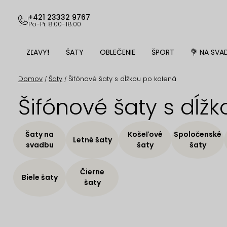
Prejsť
na
+421 23332 9767
Po-Pi: 8:00-18:00
obsah
ZĽAVY❗
ŠATY
OBLEČENIE
ŠPORT
💐 NA SVA
Domov
Šaty
Šifónové šaty s dĺžkou po kolená
/
/
Šifónové šaty s dĺž
Šaty na
Košeľové
Spoločenské
Letné šaty
svadbu
šaty
šaty
Čierne
Biele šaty
šaty