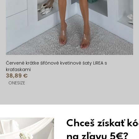
Červené krátke šifónové kvetinové šaty LIREA s
kraťaskami
38,89 €
ONESIZE
Vyrobené v EÚ
Chceš získať k
na zľavu 5€?