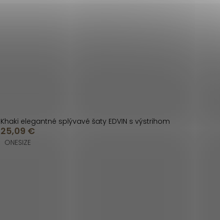
Khaki elegantné splývavé šaty EDVIN s výstrihom
25,09 €
ONESIZE