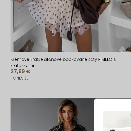
u
u
k
k
t
t
o
o
v
v
Krémové krátke šifónové bodkované šaty RIMELO s
kraťaskami
27,99 €
ONESIZE