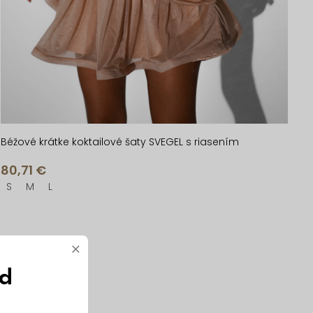
Béžové krátke koktailové šaty SVEGEL s riasením
80,71 €
S
M
L
×
Vyrobené v EÚ
ód