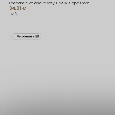
Leopardie volánové šaty TIZIANY s opaskom
34,01 €
M/L
Vyrobené v EÚ