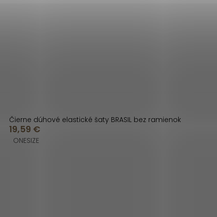
Čierne dúhové elastické šaty BRASIL bez ramienok
19,59 €
ONESIZE