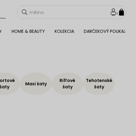
NÁKU
KOŠÍ
Y
HOME & BEAUTY
KOLEKCIA
DARČEKOVÝ POUKAZ
ortové
Rifľové
Tehotenské
Maxi šaty
šaty
šaty
šaty