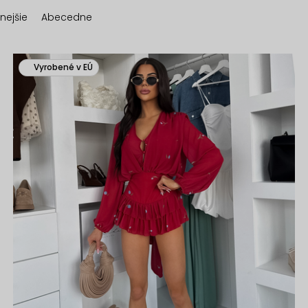
nejšie
Abecedne
Vyrobené v EÚ