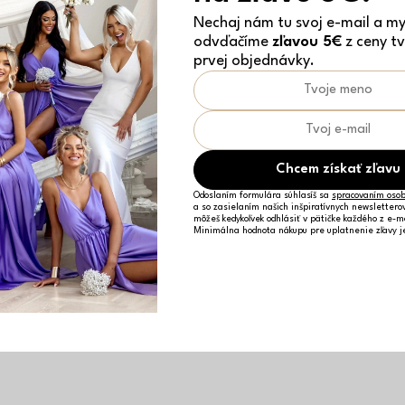
Nechaj nám tu svoj e-mail a my 
odvďačíme
zľavou 5€
z ceny tv
prvej objednávky.
Chcem získať zľavu
Odoslaním formulára súhlasíš sa
spracovaním osob
a so zasielaním našich inšpiratívnych newslettero
môžeš kedykoľvek odhlásiť v pätičke každého z e-m
Minimálna hodnota nákupu pre uplatnenie zľavy 