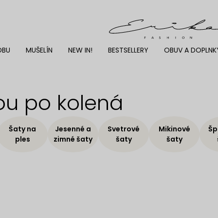
DBU
MUŠELÍN
NEW IN!
BESTSELLERY
OBUV A DOPLNK
kou po kolená
Šaty na
Jesenné a
Svetrové
Mikinové
Šp
ples
zimné šaty
šaty
šaty