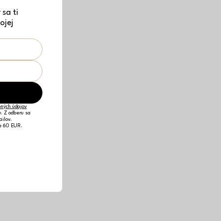
sa ti
ojej
ných údajov
v. Z odberu sa
ailov.
je 60 EUR.