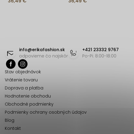
36,49 €
36,49 €
rukávom
O
v
l
á
Z
d
á
info
@
erikafashion.sk
+421 23332 9767
a
p
odpovieme čo najskôr
Po-Pi: 8:00-18:00
c
ä
i
Stav objednávok
t
e
Vrátenie tovaru
p
i
Doprava a platba
r
e
Hodnotenie obchodu
v
Obchodné podmienky
k
Podmienky ochrany osobných údajov
y
Blog
v
Kontakt
ý