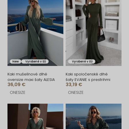
i
ý
e
p
p
i
r
s
o
p
d
r
u
o
New
Vyrobené v EÚ
Vyrobené v EÚ
k
d
t
u
Kaki mušelínové dlhé
Kaki spoločenské dlhé
oversize maxi šaty ALESIA
šaty EVANIE s prestrihmi
o
k
36,09 €
33,19 €
v
t
ONESIZE
ONESIZE
o
v