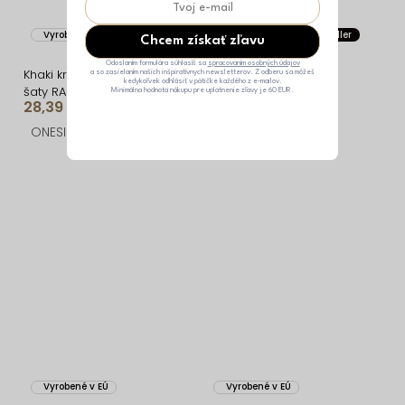
Vyrobené v EÚ
Vyrobené v EÚ
Bestseller
Chcem získať zľavu
Odoslaním formulára súhlasíš sa
spracovaním osobných údajov
Khaki krátke basic boho
Khaki dlhé elegantné
a so zasielaním našich inšpiratívnych newsletterov. Z odberu sa môžeš
kedykoľvek odhlásiť v pätičke každého z e-mailov.
šaty RANGE
šaty JOELLIAN
Minimálna hodnota nákupu pre uplatnenie zľavy je 60 EUR.
28,39 €
52,69 €
ONESIZE
ONESIZE
Vyrobené v EÚ
Vyrobené v EÚ