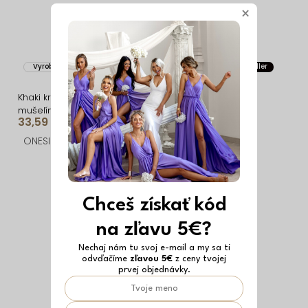
×
Vyrobené v EÚ
Vyrobené v EÚ
Bestseller
Khaki krátke košeľové
Olivové dlhé
mušelínové šaty STEFANIE
spoločenské šaty
33,59 €
52,69 €
JOELLIAN s dlhým
rukávom
ONESIZE
ONESIZE
Chceš získať kód
na zľavu 5€?
Nechaj nám tu svoj e-mail a my sa ti
odvďačíme
zľavou 5€
z ceny tvojej
prvej objednávky.