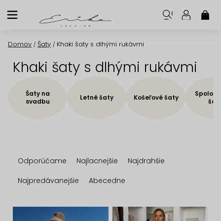
Prejsť
na
NÁK
KOŠ
obsah
Domov
Šaty
Khaki šaty s dlhými rukávmi
/
/
Khaki šaty s dlhými rukávmi
Šaty na
Spoloče
Letné šaty
Košeľové šaty
svadbu
šat
R
Odporúčame
Najlacnejšie
Najdrahšie
a
d
Najpredávanejšie
Abecedne
e
n
V