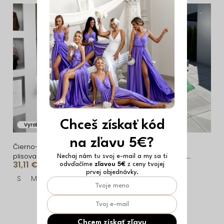
n
V
i
ý
e
p
p
i
r
s
o
p
d
r
u
o
Chceš získať kód
Vyrobené v EÚ
Vyrobené v EÚ
k
d
na zľavu 5€?
t
u
Čierno-vínové kárované
Svetlo zelené krátke
plisované krátke šaty
plisované šaty CLAURA
Nechaj nám tu svoj e-mail a my sa ti
o
k
31,11 €
30,39 €
odvďačíme
zľavou 5€
z ceny tvojej
CEVRIN
so zlatým pásikom
prvej objednávky.
v
t
S
M
ONESIZE
o
O
v
v
Chcem získať zľavu