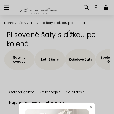
Prejsť
na
NÁK
KOŠ
obsah
Domov
Šaty
Plisované šaty s dĺžkou po kolená
/
/
Plisované šaty s dĺžkou po
kolená
Šaty na
Spoloče
Letné šaty
Košeľové šaty
svadbu
šat
R
Odporúčame
Najlacnejšie
Najdrahšie
a
d
Najpredávanejšie
Abecedne
×
e