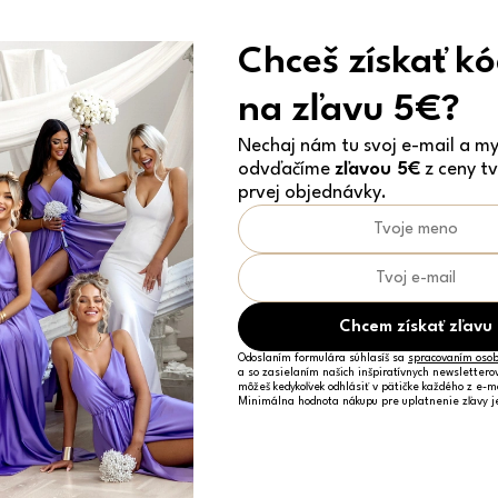
Chceš získať k
na zľavu 5€?
Nechaj nám tu svoj e-mail a my 
odvďačíme
zľavou 5€
z ceny tv
prvej objednávky.
Čierne pruhované dlhé bavlnené zavinovacie šaty
NATURE
74,49 €
S/M
M/L
Chcem získať zľavu
Odoslaním formulára súhlasíš sa
spracovaním osob
a so zasielaním našich inšpiratívnych newslettero
môžeš kedykoľvek odhlásiť v pätičke každého z e-m
Minimálna hodnota nákupu pre uplatnenie zľavy 