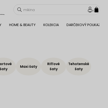
NÁKU
KOŠÍ
Y
HOME & BEAUTY
KOLEKCIA
DARČEKOVÝ POUKAZ
ortové
Rifľové
Tehotenské
Maxi šaty
šaty
šaty
šaty