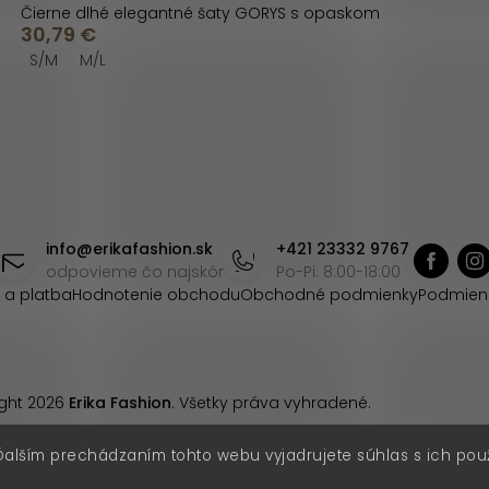
Čierne dlhé elegantné šaty GORYS s opaskom
30,79 €
S/M
M/L
info
@
erikafashion.sk
+421 23332 9767
odpovieme čo najskôr
Po-Pi: 8:00-18:00
 a platba
Hodnotenie obchodu
Obchodné podmienky
Podmien
ght 2026
Erika Fashion
. Všetky práva vyhradené.
Ďalším prechádzaním tohto webu vyjadrujete súhlas s ich pou