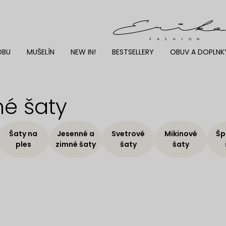
DBU
MUŠELÍN
NEW IN!
BESTSELLERY
OBUV A DOPLNK
é šaty
Šaty na
Jesenné a
Svetrové
Mikinové
Šp
ples
zimné šaty
šaty
šaty