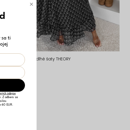
×
ód
sa ti
ojej
Čierne dlhé maxi dlhé šaty THEORY
76,19 €
S/M
M/L
ných údajov
v. Z odberu sa
ailov.
je 60 EUR.