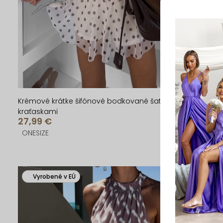
u
u
k
k
t
t
o
o
v
v
Krémové krátke šifónové bodkované šaty RIMELO s
kraťaskami
27,99 €
ONESIZE
Vyrobené v EÚ