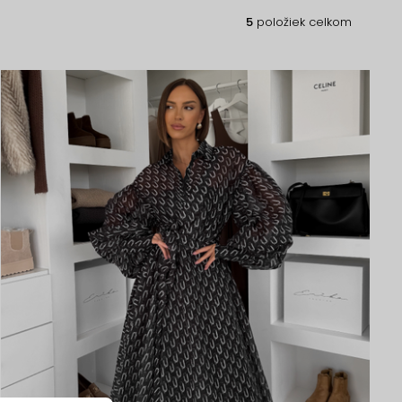
5
položiek celkom