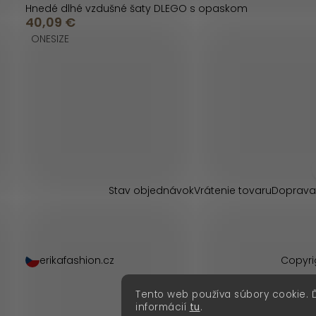
Hnedé dlhé vzdušné šaty DLEGO s opaskom
40,09 €
ONESIZE
O
v
l
Z
á
á
d
p
Stav objednávok
Vrátenie tovaru
Doprava
a
ä
c
t
i
erikafashion.cz
Copyri
i
e
Tento web používa súbory cookie. 
p
e
informácií
tu
.