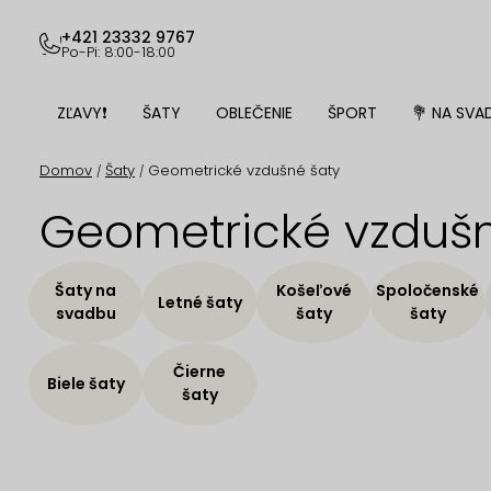
Prejsť
na
+421 23332 9767
Po-Pi: 8:00-18:00
obsah
ZĽAVY❗
ŠATY
OBLEČENIE
ŠPORT
💐 NA SVA
Domov
Šaty
Geometrické vzdušné šaty
/
/
Geometrické vzdušn
Šaty na
Košeľové
Spoločenské
Letné šaty
svadbu
šaty
šaty
Čierne
Biele šaty
šaty