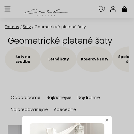
Prejsť
na
NÁK
KOŠ
obsah
Domov
Šaty
Geometrické pletené šaty
/
/
Geometrické pletené šaty
Šaty na
Spoloče
Letné šaty
Košeľové šaty
svadbu
šat
R
Odporúčame
Najlacnejšie
Najdrahšie
a
d
Najpredávanejšie
Abecedne
e
×
n
V