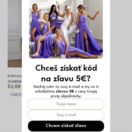
i
ý
e
p
p
i
r
s
o
p
d
r
u
o
k
d
Chceš získať kód
t
u
Krémové oversized šaty
na zľavu 5€?
SHARMILA s pruhmi
o
k
52,69 €
Nechaj nám tu svoj e-mail a my sa ti
odvďačíme
zľavou 5€
z ceny tvojej
v
t
ONESIZE
prvej objednávky.
o
O
v
v
l
Chcem získať zľavu
á
Z