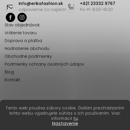
á
info
@
erikafashion.sk
+421 23332 9767
a
p
odpovieme čo najskôr
Po-Pi: 8:00-18:00
c
ä
i
Stav objednávok
t
e
Vrátenie tovaru
p
i
Doprava a platba
r
e
Hodnotenie obchodu
v
Obchodné podmienky
k
Podmienky ochrany osobných údajov
y
Blog
v
Kontakt
ý
p
i
s
erikafashion.cz
Tento web používa súbory cookie. Ďalším prechádzaním
Copyright 2026
Erika Fashion
. Všetky práva vyhradené.
u
tohto webu vyjadrujete súhlas s ich používaním. Viac
Vytvoril Shoptet Premium
&
informácií
tu
.
Nastavenie