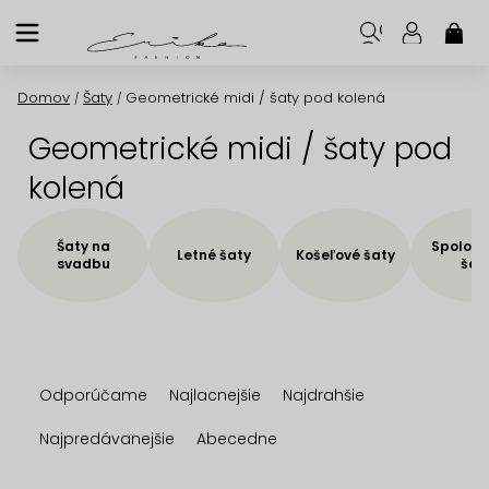
Prejsť
na
NÁK
KOŠ
obsah
Domov
Šaty
Geometrické midi / šaty pod kolená
/
/
Geometrické midi / šaty pod
kolená
Šaty na
Spoloče
Letné šaty
Košeľové šaty
svadbu
šat
R
Odporúčame
Najlacnejšie
Najdrahšie
a
d
Najpredávanejšie
Abecedne
e